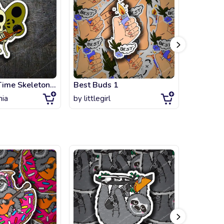
Adventure Time Skeleton Butterfly
Best Buds 1
Cheelai
nia
by
littlegirl
by
littlegi