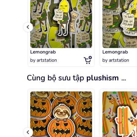
Lemongrab
Lemongrab
by
artstation
by
artstation
Cùng bộ sưu tập
plushism
...