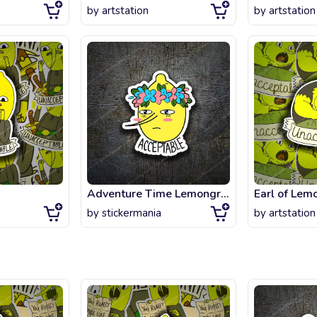
by
artstation
by
artstation
Adventure Time Lemongrab Acceptable
Earl of Lem
by
stickermania
by
artstation