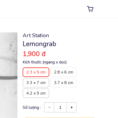
Art Station
Lemongrab
1,900 đ
Kích thước (ngang x dọc)
2.3 x 5 cm
2.8 x 6 cm
3.3 x 7 cm
3.7 x 8 cm
4.2 x 9 cm
Số lượng :