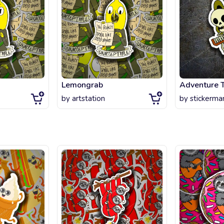
Lemongrab
by
artstation
by
stickerma