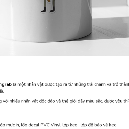
ngrab
là một nhân vật được tạo ra từ những trái chanh và trở t
đà.
với nhiều nhân vật độc đáo và thế giới đầy màu sắc, được yêu thích
ớp mực in, lớp decal PVC Vinyl, lớp keo , lớp đế bảo vệ keo