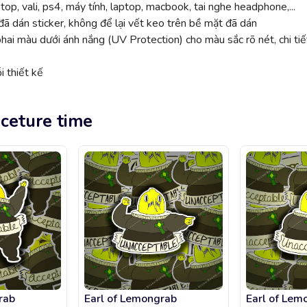
top, vali, ps4, máy tính, laptop, macbook, tai nghe headphone,...
ã dán sticker, không để lại vết keo trên bề mặt đã dán
 màu dưới ánh nắng (UV Protection) cho màu sắc rõ nét, chi tiế
 thiết kế
ceture time
rab
Earl of Lemongrab
Earl of Lem