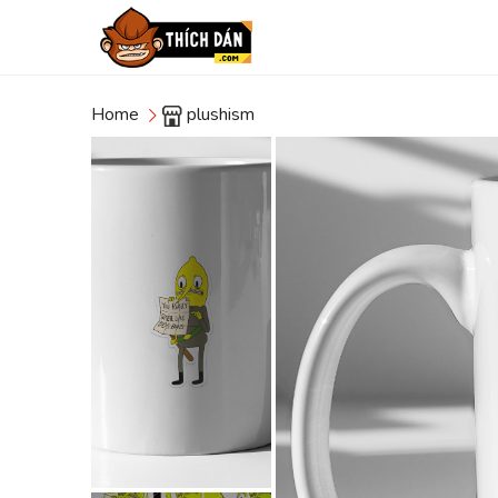
Home
plushism