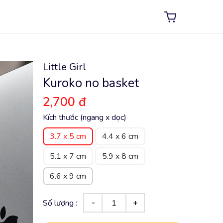
Little Girl
Kuroko no basket
2,700 đ
Kích thước (ngang x dọc)
3.7 x 5 cm
4.4 x 6 cm
5.1 x 7 cm
5.9 x 8 cm
6.6 x 9 cm
Số lượng :