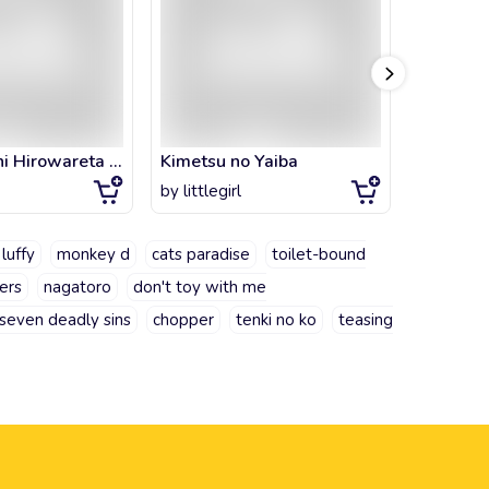
Kami-tachi ni Hirowareta Otoko
Kimetsu no Yaiba
Mob Psy
by
littlegirl
by
littlegi
luffy
monkey d
cats paradise
toilet-bound
ers
nagatoro
don't toy with me
 seven deadly sins
chopper
tenki no ko
teasing