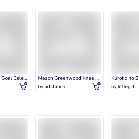
Fred Rodriguez Goal Celebration
Mason Greenwood Knee Slide MUFC
Kuroko no B
by
artstation
by
littlegirl