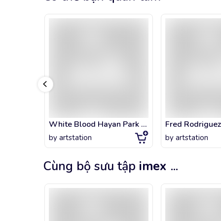
White Blood Hayan Park X Euntae
by
artstation
by
artstation
Cùng bộ sưu tập
imex
...