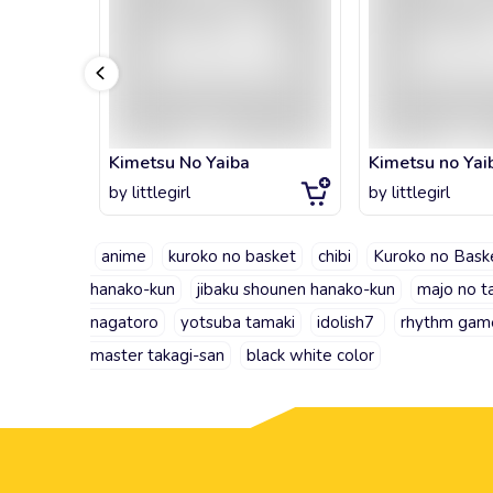
Kimetsu No Yaiba
Kimetsu no Yai
by
littlegirl
by
littlegirl
anime
kuroko no basket
chibi
Kuroko no Bask
hanako-kun
jibaku shounen hanako-kun
majo no ta
nagatoro
yotsuba tamaki
idolish7
rhythm gam
master takagi-san
black white color