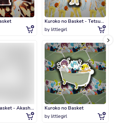
asket
Kuroko no Basket - Tetsuya Kuroko
by
littlegirl
by
littlegi
Kuroko no Basket - Akashi x Kuroko
Kuroko no Basket
Kuroko n
by
littlegirl
by
littlegi