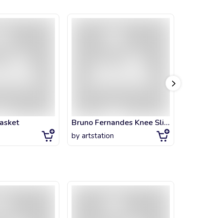
asket
Bruno Fernandes Knee Slide MUFC
by
artstation
by
artsta