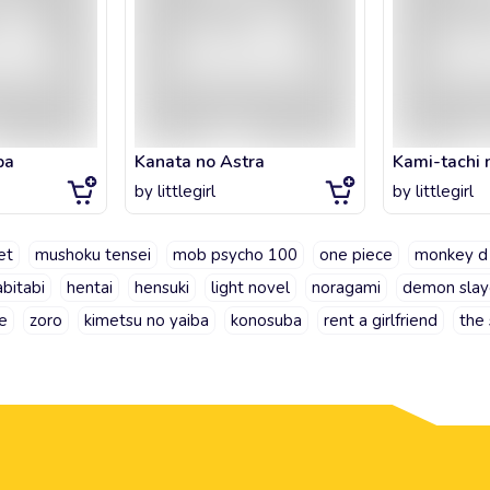
ba
Kanata no Astra
by
littlegirl
by
littlegirl
et
mushoku tensei
mob psycho 100
one piece
monkey d 
bitabi
hentai
hensuki
light novel
noragami
demon slay
e
zoro
kimetsu no yaiba
konosuba
rent a girlfriend
the