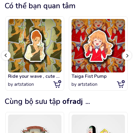
Có thể bạn quan tâm
Ride your wave , cute Hinako
Taiga Fist Pump
by
artstation
by
artstation
Cùng bộ sưu tập
ofradj
...