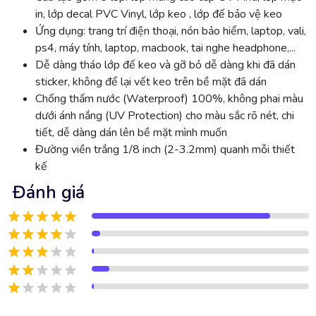
in, lớp decal PVC Vinyl, lớp keo , lớp đế bảo vệ keo
Ứng dụng: trang trí điện thoại, nón bảo hiểm, laptop, vali,
ps4, máy tính, laptop, macbook, tai nghe headphone,...
Dễ dàng tháo lớp đế keo và gỡ bỏ dễ dàng khi đã dán
sticker, không để lại vết keo trên bề mặt đã dán
Chống thấm nước (Waterproof) 100%, không phai màu
dưới ánh nắng (UV Protection) cho màu sắc rõ nét, chi
tiết, dễ dàng dán lên bề mặt mình muốn
Đường viền trắng 1/8 inch (2-3.2mm) quanh mỗi thiết
kế
Đánh giá