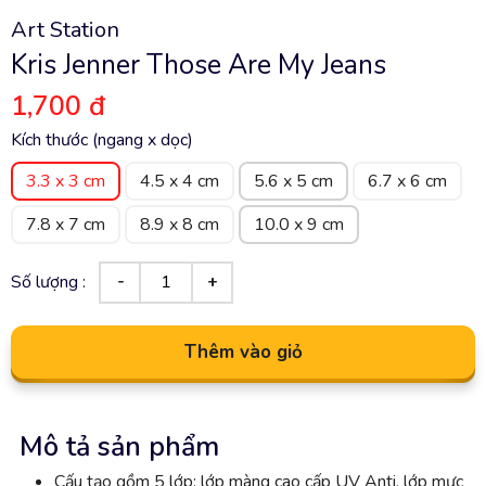
Art Station
Kris Jenner Those Are My Jeans
1,700 đ
Kích thước (ngang x dọc)
3.3 x 3 cm
4.5 x 4 cm
5.6 x 5 cm
6.7 x 6 cm
7.8 x 7 cm
8.9 x 8 cm
10.0 x 9 cm
Số lượng :
Thêm vào giỏ
Mô tả sản phẩm
Cấu tạo gồm 5 lớp: lớp màng cao cấp UV Anti, lớp mực