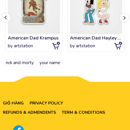
American Dad Krampus
American Dad Hayley and Francine Dance Off
by
artstation
by
artstation
rick and morty
your name
GIỎ HÀNG
PRIVACY POLICY
REFUNDS & ADMENDENTS
TERM & CONDITIONS