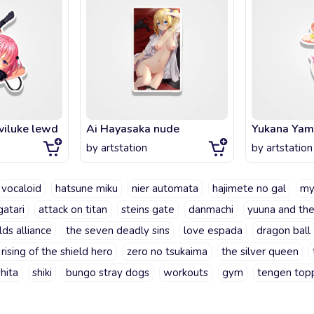
viluke lewd
Ai Hayasaka nude
Yukana Yame
by
artstation
by
artstation
vocaloid
hatsune miku
nier automata
hajimete no gal
my
atari
attack on titan
steins gate
danmachi
yuuna and th
lds alliance
the seven deadly sins
love espada
dragon ball
 rising of the shield hero
zero no tsukaima
the silver queen
hita
shiki
bungo stray dogs
workouts
gym
tengen topp