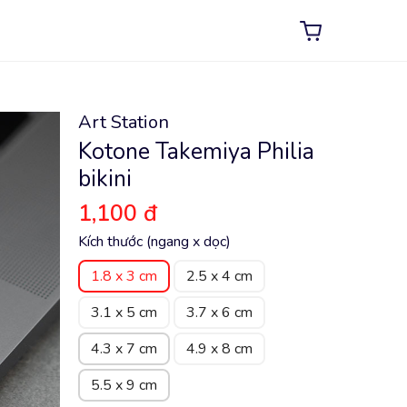
Art Station
Kotone Takemiya Philia
bikini
1,100 đ
Kích thước (ngang x dọc)
1.8 x 3 cm
2.5 x 4 cm
3.1 x 5 cm
3.7 x 6 cm
4.3 x 7 cm
4.9 x 8 cm
5.5 x 9 cm