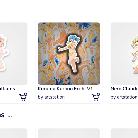
illiams
Kurumu Kurono Ecchi V1
Nero Claudi
by
artstation
by
artstation
ms
...