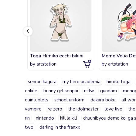
Toga Himiko ecchi bikini
Momo Velia De
by
artstation
by
artstation
senran kagura
my hero academia
himiko toga
online
bunny girl senpai
nsfw
gundam
monog
quintuplets
school uniform
dakara boku
all wor
vampire
re zero
the idolmaster
love live
the
rin
nintendo
kill la kill
chuunibyou demo koi ga s
two
darling in the franxx