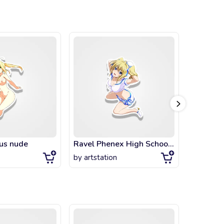
us nude
Ravel Phenex High School DxD Anime Girl Waifu hot
by
artstation
by
artsta