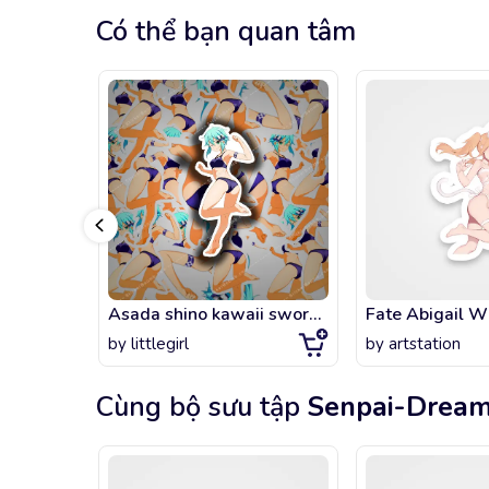
Có thể bạn quan tâm
Asada shino kawaii sword art online
Fate Abigail W
by
littlegirl
by
artstation
Cùng bộ sưu tập
Senpai-Drea