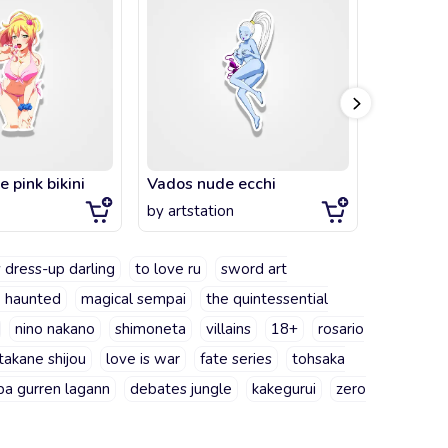
 pink bikini
Vados nude ecchi
Nejire H
by
artstation
by
artsta
 dress-up darling
to love ru
sword art
e haunted
magical sempai
the quintessential
nino nakano
shimoneta
villains
18+
rosario
takane shijou
love is war
fate series
tohsaka
a gurren lagann
debates jungle
kakegurui
zero