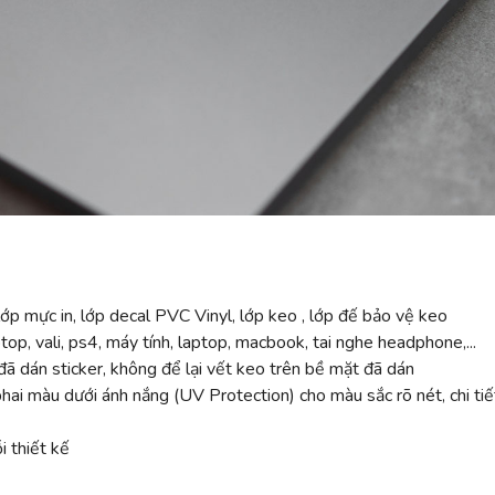
ớp mực in, lớp decal PVC Vinyl, lớp keo , lớp đế bảo vệ keo
top, vali, ps4, máy tính, laptop, macbook, tai nghe headphone,...
ã dán sticker, không để lại vết keo trên bề mặt đã dán
 màu dưới ánh nắng (UV Protection) cho màu sắc rõ nét, chi tiế
 thiết kế