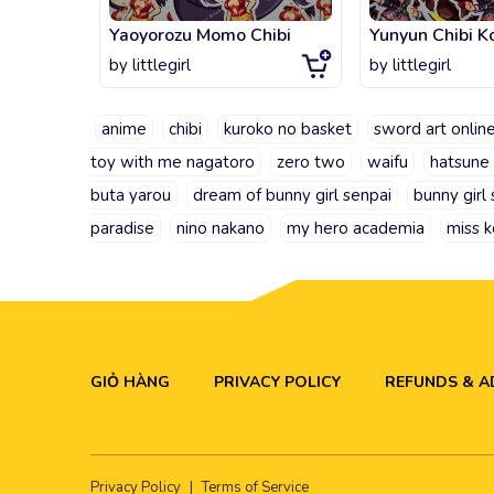
Yaoyorozu Momo Chibi
Yunyun Chibi 
by
littlegirl
by
littlegirl
anime
chibi
kuroko no basket
sword art onlin
toy with me nagatoro
zero two
waifu
hatsune
buta yarou
dream of bunny girl senpai
bunny girl
paradise
nino nakano
my hero academia
miss 
GIỎ HÀNG
PRIVACY POLICY
REFUNDS & 
Privacy Policy
|
Terms of Service