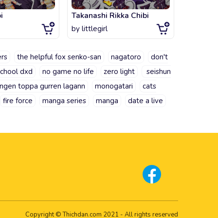
i
Takanashi Rikka Chibi
Zero Two
by
littlegirl
by
littlegi
rs
the helpful fox senko-san
nagatoro
don't
school dxd
no game no life
zero light
seishun
ngen toppa gurren lagann
monogatari
cats
fire force
manga series
manga
date a live
Copyright © Thichdan.com 2021 - All rights reserved