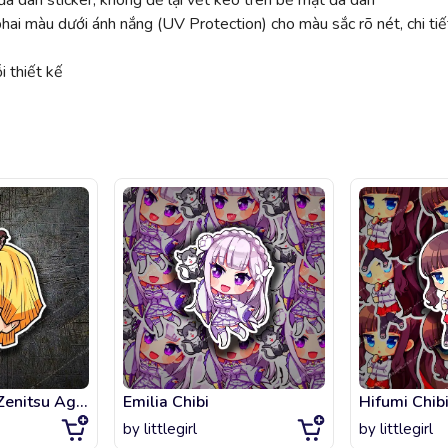
ã dán sticker, không để lại vết keo trên bề mặt đã dán
 màu dưới ánh nắng (UV Protection) cho màu sắc rõ nét, chi tiế
 thiết kế
Demon Slayer Zenitsu Agatsuma
Emilia Chibi
Hifumi Chib
by
littlegirl
by
littlegirl