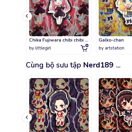
Chika Fujiwara chibi chibi cat
Galko-chan
by
littlegirl
by
artstation
Cùng bộ sưu tập
Nerd189
...