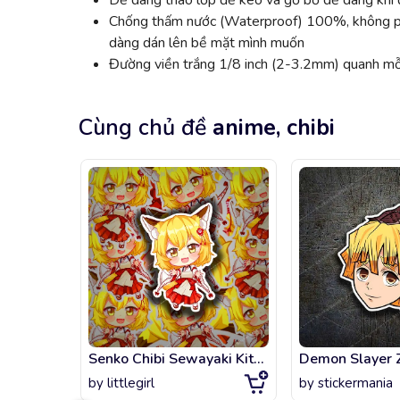
Dễ dàng tháo lớp đế keo và gỡ bỏ dễ dàng khi đ
Chống thấm nước (Waterproof) 100%, không phai
dàng dán lên bề mặt mình muốn
Đường viền trắng 1/8 inch (2-3.2mm) quanh mỗi
Cùng chủ đề
anime, chibi
Senko Chibi Sewayaki Kitsune No Senko San
by
littlegirl
by
stickermania