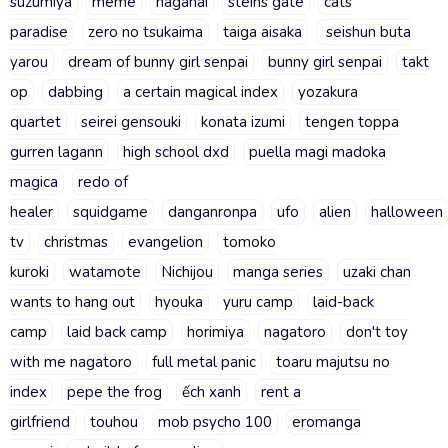
suzumiya
meme
haganai
steins gate
cats
paradise
zero no tsukaima
taiga aisaka
seishun buta
yarou
dream of bunny girl senpai
bunny girl senpai
takt
op
dabbing
a certain magical index
yozakura
quartet
seirei gensouki
konata izumi
tengen toppa
gurren lagann
high school dxd
puella magi madoka
magica
redo of
healer
squidgame
danganronpa
ufo
alien
halloween
tv
christmas
evangelion
tomoko
kuroki
watamote
Nichijou
manga series
uzaki chan
wants to hang out
hyouka
yuru camp
laid-back
camp
laid back camp
horimiya
nagatoro
don't toy
with me nagatoro
full metal panic
toaru majutsu no
index
pepe the frog
ếch xanh
rent a
girlfriend
touhou
mob psycho 100
eromanga