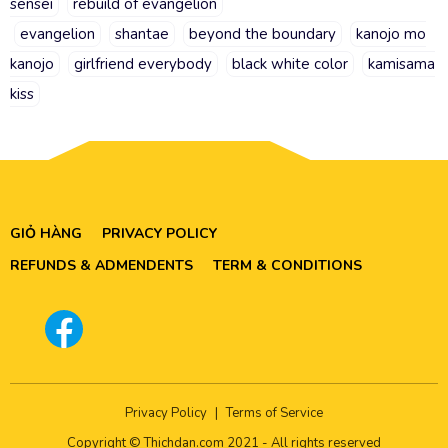
sensei
rebuild of evangelion
evangelion
shantae
beyond the boundary
kanojo mo
kanojo
girlfriend everybody
black white color
kamisama
kiss
GIỎ HÀNG
PRIVACY POLICY
REFUNDS & ADMENDENTS
TERM & CONDITIONS
Privacy Policy
|
Terms of Service
Copyright © Thichdan.com 2021 - All rights reserved