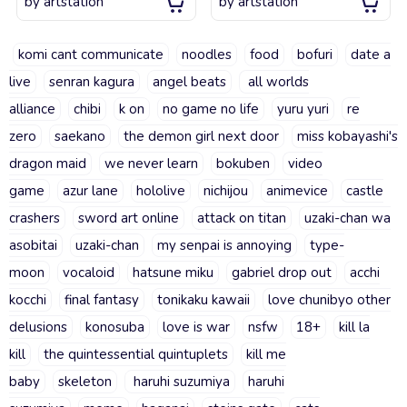
by
artstation
by
artstation
komi cant communicate
noodles
food
bofuri
date a
live
senran kagura
angel beats
all worlds
alliance
chibi
k on
no game no life
yuru yuri
re
zero
saekano
the demon girl next door
miss kobayashi's
dragon maid
we never learn
bokuben
video
game
azur lane
hololive
nichijou
animevice
castle
crashers
sword art online
attack on titan
uzaki-chan wa
asobitai
uzaki-chan
my senpai is annoying
type-
moon
vocaloid
hatsune miku
gabriel drop out
acchi
kocchi
final fantasy
tonikaku kawaii
love chunibyo other
delusions
konosuba
love is war
nsfw
18+
kill la
kill
the quintessential quintuplets
kill me
baby
skeleton
haruhi suzumiya
haruhi