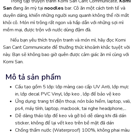
Trong tập truyện tranh Komi San Cant Communicate,
Komi
San
đang ăn mỳ tại
noodles
bar. Cô ăn một cách tinh tế và
duyên dáng, khiến những người xung quanh không thể rời mắt
khỏi cô. Món mì trông rất ngon và hấp dẫn với những sợi mì
mềm mại, được trộn với nước dùng đậm đà.
Nếu bạn yêu thích truyện tranh và món mì, hãy đọc Komi
San Cant Communicate để thưởng thức khoảnh khắc tuyệt vời
này. Bạn sẽ không bao giờ quên được cảm giác ăn mì cùng với
Komi San.
Mô tả sản phẩm
Cấu tạo gồm 5 lớp: lớp màng cao cấp UV Anti, lớp mực
in, lớp decal PVC Vinyl, lớp keo , lớp đế bảo vệ keo
Ứng dụng: trang trí điện thoại, nón bảo hiểm, laptop, vali,
ps4, máy tính, laptop, macbook, tai nghe headphone,...
Dễ dàng tháo lớp đế keo và gỡ bỏ dễ dàng khi đã dán
sticker, không để lại vết keo trên bề mặt đã dán
Chống thấm nước (Waterproof) 100%, không phai màu