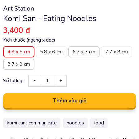
Art Station
Komi San - Eating Noodles
3,400 đ
Kích thước (ngang x dọc)
4.8 x 5 cm
5.8 x 6 cm
6.7 x 7 cm
7.7 x 8 cm
8.7 x 9 cm
Số lượng :
Thêm vào giỏ
komi cant communicate
noodles
food