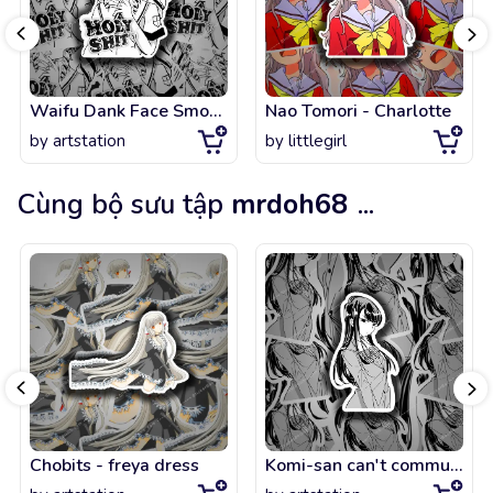
Waifu Dank Face Smoking Holy Sad Trash Talking Anime Girl
Nao Tomori - Charlotte
by
artstation
by
littlegirl
Cùng bộ sưu tập
mrdoh68
...
Chobits - freya dress
Komi-san can't communicate uniform