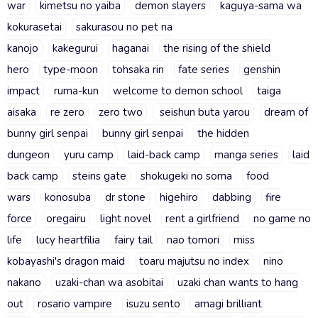
war
kimetsu no yaiba
demon slayers
kaguya-sama wa
kokurasetai
sakurasou no pet na
kanojo
kakegurui
haganai
the rising of the shield
hero
type-moon
tohsaka rin
fate series
genshin
impact
ruma-kun
welcome to demon school
taiga
aisaka
re zero
zero two
seishun buta yarou
dream of
bunny girl senpai
bunny girl senpai
the hidden
dungeon
yuru camp
laid-back camp
manga series
laid
back camp
steins gate
shokugeki no soma
food
wars
konosuba
dr stone
higehiro
dabbing
fire
force
oregairu
light novel
rent a girlfriend
no game no
life
lucy heartfilia
fairy tail
nao tomori
miss
kobayashi's dragon maid
toaru majutsu no index
nino
nakano
uzaki-chan wa asobitai
uzaki chan wants to hang
out
rosario vampire
isuzu sento
amagi brilliant