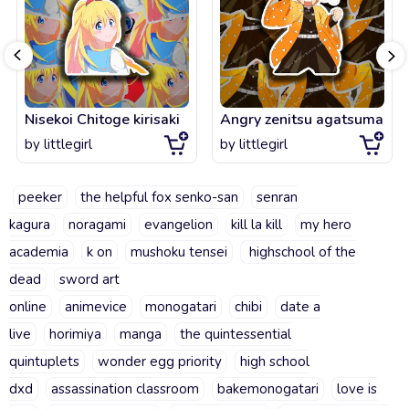
Nisekoi Chitoge kirisaki
Angry zenitsu agatsuma
by
littlegirl
by
littlegirl
peeker
the helpful fox senko-san
senran
kagura
noragami
evangelion
kill la kill
my hero
academia
k on
mushoku tensei
highschool of the
dead
sword art
online
animevice
monogatari
chibi
date a
live
horimiya
manga
the quintessential
quintuplets
wonder egg priority
high school
dxd
assassination classroom
bakemonogatari
love is