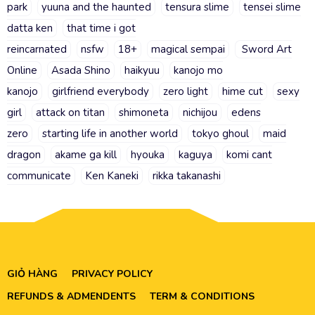
park
yuuna and the haunted
tensura slime
tensei slime
datta ken
that time i got
reincarnated
nsfw
18+
magical sempai
Sword Art
Online
Asada Shino
haikyuu
kanojo mo
kanojo
girlfriend everybody
zero light
hime cut
sexy
girl
attack on titan
shimoneta
nichijou
edens
zero
starting life in another world
tokyo ghoul
maid
dragon
akame ga kill
hyouka
kaguya
komi cant
communicate
Ken Kaneki
rikka takanashi
GIỎ HÀNG
PRIVACY POLICY
REFUNDS & ADMENDENTS
TERM & CONDITIONS