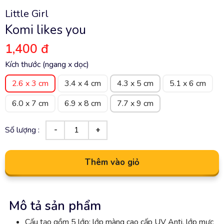
Little Girl
Komi likes you
1,400 đ
Kích thước (ngang x dọc)
2.6 x 3 cm
3.4 x 4 cm
4.3 x 5 cm
5.1 x 6 cm
6.0 x 7 cm
6.9 x 8 cm
7.7 x 9 cm
Số lượng :
Thêm vào giỏ
Mô tả sản phẩm
Cấu tạo gồm 5 lớp: lớp màng cao cấp UV Anti, lớp mực