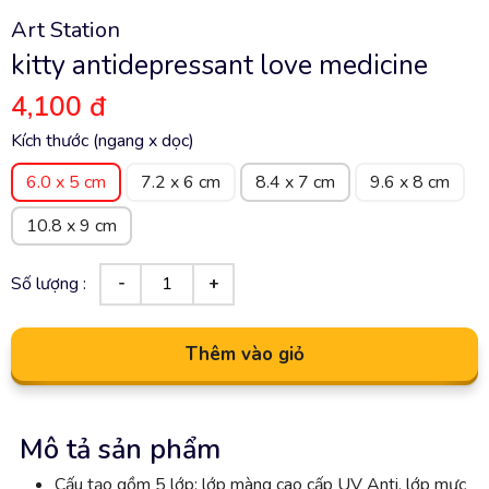
Art Station
kitty antidepressant love medicine
4,100 đ
Kích thước (ngang x dọc)
6.0 x 5 cm
7.2 x 6 cm
8.4 x 7 cm
9.6 x 8 cm
10.8 x 9 cm
Số lượng :
Thêm vào giỏ
Mô tả sản phẩm
Cấu tạo gồm 5 lớp: lớp màng cao cấp UV Anti, lớp mực