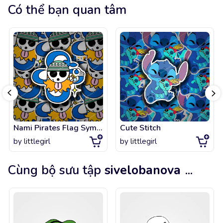
Có thể bạn quan tâm
Nami Pirates Flag Symbol - One Piece
Cute Stitch
by
littlegirl
by
littlegirl
Cùng bộ sưu tập
sivelobanova
...