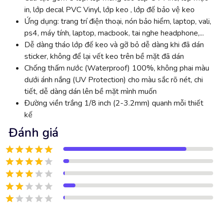
in, lớp decal PVC Vinyl, lớp keo , lớp đế bảo vệ keo
Ứng dụng: trang trí điện thoại, nón bảo hiểm, laptop, vali,
ps4, máy tính, laptop, macbook, tai nghe headphone,...
Dễ dàng tháo lớp đế keo và gỡ bỏ dễ dàng khi đã dán
sticker, không để lại vết keo trên bề mặt đã dán
Chống thấm nước (Waterproof) 100%, không phai màu
dưới ánh nắng (UV Protection) cho màu sắc rõ nét, chi
tiết, dễ dàng dán lên bề mặt mình muốn
Đường viền trắng 1/8 inch (2-3.2mm) quanh mỗi thiết
kế
Đánh giá