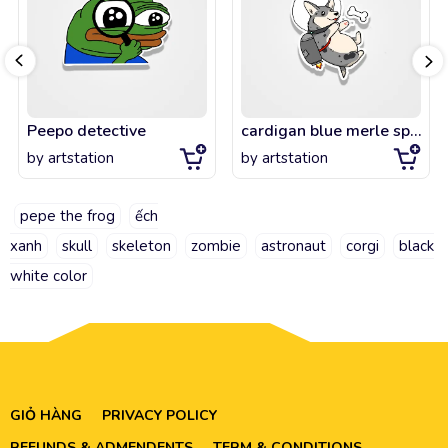
Peepo detective
cardigan blue merle space corgi with jetpack
by
artstation
by
artstation
pepe the frog
ếch
xanh
skull
skeleton
zombie
astronaut
corgi
black
white color
GIỎ HÀNG
PRIVACY POLICY
REFUNDS & ADMENDENTS
TERM & CONDITIONS