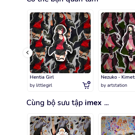
Hentia Girl
Nezuko - Kimet
by
littlegirl
by
artstation
Cùng bộ sưu tập
imex
...