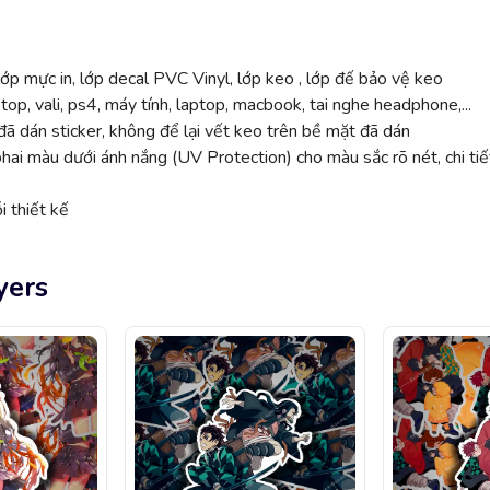
ớp mực in, lớp decal PVC Vinyl, lớp keo , lớp đế bảo vệ keo
top, vali, ps4, máy tính, laptop, macbook, tai nghe headphone,...
ã dán sticker, không để lại vết keo trên bề mặt đã dán
 màu dưới ánh nắng (UV Protection) cho màu sắc rõ nét, chi tiế
 thiết kế
yers