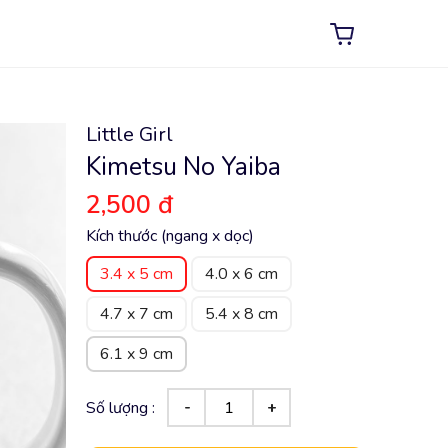
Little Girl
Kimetsu No Yaiba
2,500 đ
Kích thước (ngang x dọc)
3.4 x 5 cm
4.0 x 6 cm
4.7 x 7 cm
5.4 x 8 cm
6.1 x 9 cm
Số lượng :