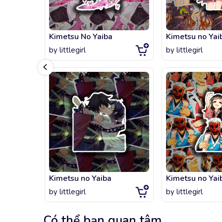
Kimetsu No Yaiba
Kimetsu no Yai
by
littlegirl
by
littlegirl
Kimetsu no Yaiba
by
littlegirl
by
littlegirl
Có thể bạn quan tâm