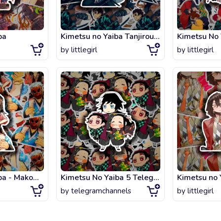
ba
Kimetsu no Yaiba Tanjirou and Nezuko
Kimetsu No 
by
littlegirl
by
littlegirl
Kimetsu no Yaiba - Makomo y Urokodaki
Kimetsu No Yaiba 5 Telegram Sticker
Kimetsu no 
by
telegramchannels
by
littlegirl