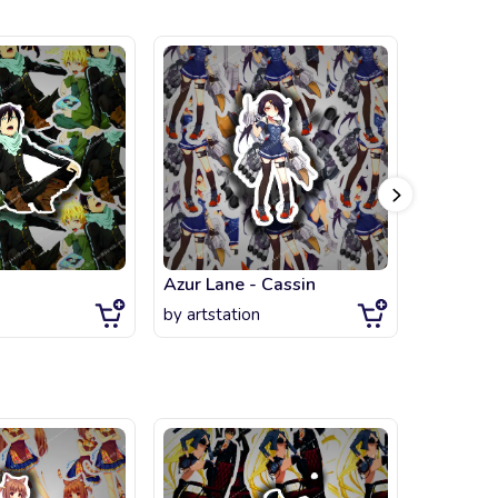
Azur Lane - Cassin
by
artstation
by
artsta