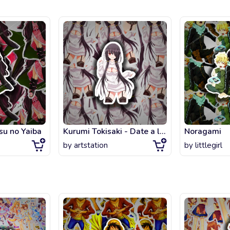
su no Yaiba
Kurumi Tokisaki - Date a live
Noragami
by
artstation
by
littlegirl