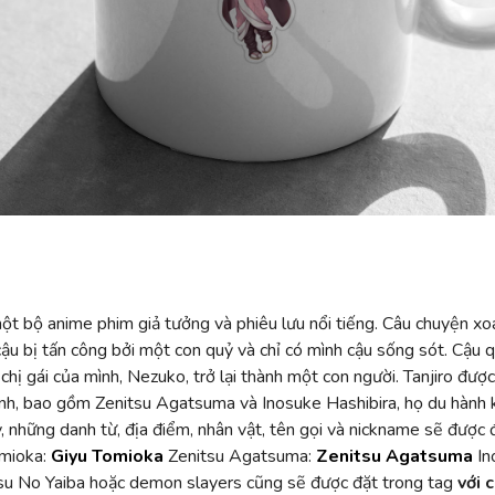
t bộ anime phim giả tưởng và phiêu lưu nổi tiếng. Câu chuyện xo
 cậu bị tấn công bởi một con quỷ và chỉ có mình cậu sống sót. Cậ
 chị gái của mình, Nezuko, trở lại thành một con người. Tanjiro đư
ình, bao gồm Zenitsu Agatsuma và Inosuke Hashibira, họ du hành k
y, những danh từ, địa điểm, nhân vật, tên gọi và nickname sẽ được
mioka:
Giyu Tomioka
Zenitsu Agatsuma:
Zenitsu Agatsuma
In
su No Yaiba hoặc demon slayers cũng sẽ được đặt trong tag
với 