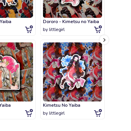
Yaiba
Dororo - Kimetsu no Yaiba
by
littlegirl
by
littlegi
Yaiba
Kimetsu No Yaiba
Kimetsu 
by
littlegirl
by
littlegi