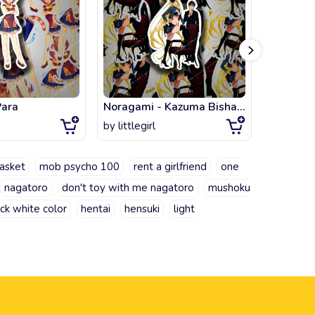
Para
Noragami - Kazuma Bishamon
NekoPar
by
littlegirl
by
littlegi
asket
mob psycho 100
rent a girlfriend
one
nagatoro
don't toy with me nagatoro
mushoku
ck white color
hentai
hensuki
light