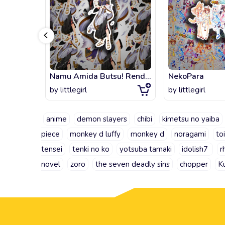
Namu Amida Butsu! Rendai UTENA
NekoPara
by
littlegirl
by
littlegirl
anime
demon slayers
chibi
kimetsu no yaiba
piece
monkey d luffy
monkey d
noragami
to
tensei
tenki no ko
yotsuba tamaki
idolish7
r
novel
zoro
the seven deadly sins
chopper
K