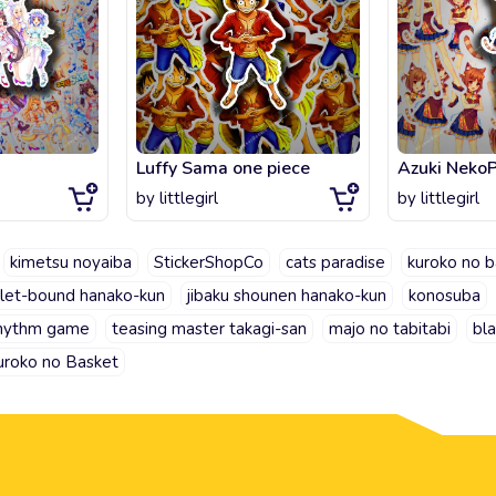
Luffy Sama one piece
Azuki Neko
by
littlegirl
by
littlegirl
kimetsu noyaiba
StickerShopCo
cats paradise
kuroko no b
ilet-bound hanako-kun
jibaku shounen hanako-kun
konosuba
hythm game
teasing master takagi-san
majo no tabitabi
bla
uroko no Basket