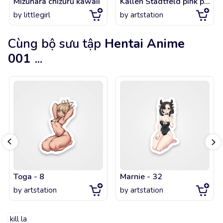
Mizuhara chizuru kawaii
Kallen Stadtfeld pink panties
by
littlegirl
by
artstation
Cùng bộ sưu tập
Hentai Anime
001
...
Toga - 8
Marnie - 32
by
artstation
by
artstation
kill la