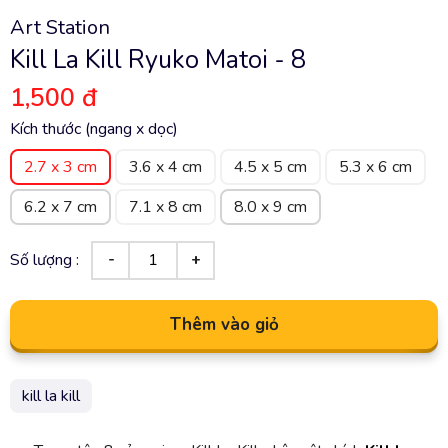
Art Station
Kill La Kill Ryuko Matoi - 8
1,500 đ
Kích thước (ngang x dọc)
2.7 x 3 cm
3.6 x 4 cm
4.5 x 5 cm
5.3 x 6 cm
6.2 x 7 cm
7.1 x 8 cm
8.0 x 9 cm
Số lượng :
Thêm vào giỏ
kill la kill