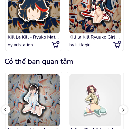
Kill La Kill - Ryuko Matoi Happy Chibi face
Kill la Kill Ryuuko Girl Waifu
by
artstation
by
littlegirl
Có thể bạn quan tâm