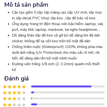
Mô tả sản phẩm
Cấu tạo gồm 5 lớp: lớp màng cao cấp UV Anti, lớp mực
in, lớp decal PVC Vinyl, lớp keo , lớp đế bảo vệ keo
Ứng dụng: trang trí điện thoại, nón bảo hiểm, laptop, vali,
ps4, máy tính, laptop, macbook, tai nghe headphone,...
Dễ dàng tháo lớp đế keo và gỡ bỏ dễ dàng khi đã dán
sticker, không để lại vết keo trên bề mặt đã dán
Chống thấm nước (Waterproof) 100%, không phai màu
dưới ánh nắng (UV Protection) cho màu sắc rõ nét, chi
tiết, dễ dàng dán lên bề mặt mình muốn
Đường viền trắng 1/8 inch (2-3.2mm) quanh mỗi thiết
kế
Đánh giá