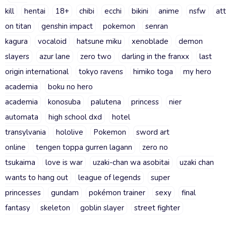
kill
hentai
18+
chibi
ecchi
bikini
anime
nsfw
at
on titan
genshin impact
pokemon
senran
kagura
vocaloid
hatsune miku
xenoblade
demon
slayers
azur lane
zero two
darling in the franxx
last
origin international
tokyo ravens
himiko toga
my hero
academia
boku no hero
academia
konosuba
palutena
princess
nier
automata
high school dxd
hotel
transylvania
hololive
Pokemon
sword art
online
tengen toppa gurren lagann
zero no
tsukaima
love is war
uzaki-chan wa asobitai
uzaki chan
wants to hang out
league of legends
super
princesses
gundam
pokémon trainer
sexy
final
fantasy
skeleton
goblin slayer
street fighter