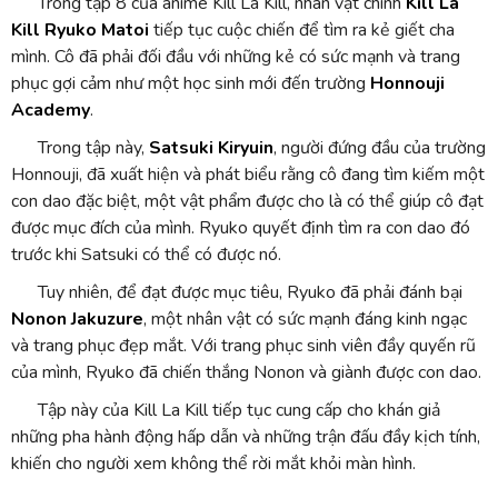
Trong tập 8 của anime Kill La Kill, nhân vật chính
Kill La
Kill Ryuko Matoi
tiếp tục cuộc chiến để tìm ra kẻ giết cha
mình. Cô đã phải đối đầu với những kẻ có sức mạnh và trang
phục gợi cảm như một học sinh mới đến trường
Honnouji
Academy
.
Trong tập này,
Satsuki Kiryuin
, người đứng đầu của trường
Honnouji, đã xuất hiện và phát biểu rằng cô đang tìm kiếm một
con dao đặc biệt, một vật phẩm được cho là có thể giúp cô đạt
được mục đích của mình. Ryuko quyết định tìm ra con dao đó
trước khi Satsuki có thể có được nó.
Tuy nhiên, để đạt được mục tiêu, Ryuko đã phải đánh bại
Nonon Jakuzure
, một nhân vật có sức mạnh đáng kinh ngạc
và trang phục đẹp mắt. Với trang phục sinh viên đầy quyến rũ
của mình, Ryuko đã chiến thắng Nonon và giành được con dao.
Tập này của Kill La Kill tiếp tục cung cấp cho khán giả
những pha hành động hấp dẫn và những trận đấu đầy kịch tính,
khiến cho người xem không thể rời mắt khỏi màn hình.