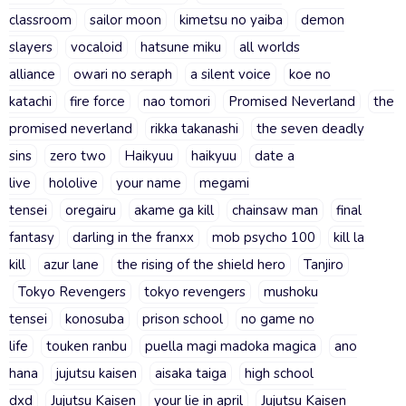
classroom
sailor moon
kimetsu no yaiba
demon
slayers
vocaloid
hatsune miku
all worlds
alliance
owari no seraph
a silent voice
koe no
katachi
fire force
nao tomori
Promised Neverland
the
promised neverland
rikka takanashi
the seven deadly
sins
zero two
Haikyuu
haikyuu
date a
live
hololive
your name
megami
tensei
oregairu
akame ga kill
chainsaw man
final
fantasy
darling in the franxx
mob psycho 100
kill la
kill
azur lane
the rising of the shield hero
Tanjiro
Tokyo Revengers
tokyo revengers
mushoku
tensei
konosuba
prison school
no game no
life
touken ranbu
puella magi madoka magica
ano
hana
jujutsu kaisen
aisaka taiga
high school
dxd
Jujutsu Kaisen
your lie in april
Jujutsu Kaisen