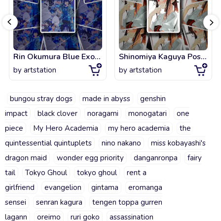
Rin Okumura Blue Exorcist iPhone Case
Shinomiya Kaguya Poster
by
artstation
by
artstation
bungou stray dogs
made in abyss
genshin
impact
black clover
noragami
monogatari
one
piece
My Hero Academia
my hero academia
the
quintessential quintuplets
nino nakano
miss kobayashi's
dragon maid
wonder egg priority
danganronpa
fairy
tail
Tokyo Ghoul
tokyo ghoul
rent a
girlfriend
evangelion
gintama
eromanga
sensei
senran kagura
tengen toppa gurren
lagann
oreimo
ruri goko
assassination