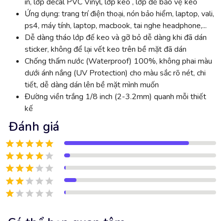
in, lớp decal PVC Vinyl, lớp keo , lớp đế bảo vệ keo
Ứng dụng: trang trí điện thoại, nón bảo hiểm, laptop, vali,
ps4, máy tính, laptop, macbook, tai nghe headphone,...
Dễ dàng tháo lớp đế keo và gỡ bỏ dễ dàng khi đã dán
sticker, không để lại vết keo trên bề mặt đã dán
Chống thấm nước (Waterproof) 100%, không phai màu
dưới ánh nắng (UV Protection) cho màu sắc rõ nét, chi
tiết, dễ dàng dán lên bề mặt mình muốn
Đường viền trắng 1/8 inch (2-3.2mm) quanh mỗi thiết
kế
Đánh giá