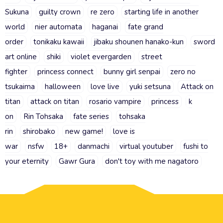
Sukuna
guilty crown
re zero
starting life in another
world
nier automata
haganai
fate grand
order
tonikaku kawaii
jibaku shounen hanako-kun
sword
art online
shiki
violet evergarden
street
fighter
princess connect
bunny girl senpai
zero no
tsukaima
halloween
love live
yuki setsuna
Attack on
titan
attack on titan
rosario vampire
princess
k
on
Rin Tohsaka
fate series
tohsaka
rin
shirobako
new game!
love is
war
nsfw
18+
danmachi
virtual youtuber
fushi to
your eternity
Gawr Gura
don't toy with me nagatoro