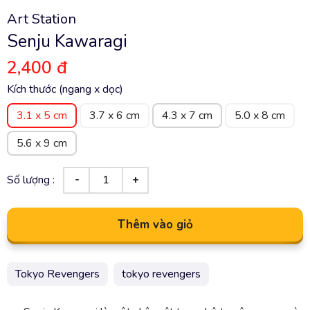
Art Station
Senju Kawaragi
2,400 đ
Kích thước (ngang x dọc)
3.1 x 5 cm
3.7 x 6 cm
4.3 x 7 cm
5.0 x 8 cm
5.6 x 9 cm
Số lượng :
Thêm vào giỏ
Tokyo Revengers
tokyo revengers