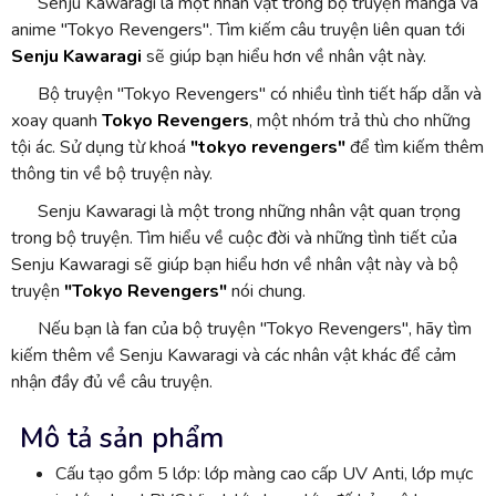
Senju Kawaragi là một nhân vật trong bộ truyện manga và
anime "Tokyo Revengers". Tìm kiếm câu truyện liên quan tới
Senju Kawaragi
sẽ giúp bạn hiểu hơn về nhân vật này.
Bộ truyện "Tokyo Revengers" có nhiều tình tiết hấp dẫn và
xoay quanh
Tokyo Revengers
, một nhóm trả thù cho những
tội ác. Sử dụng từ khoá
"tokyo revengers"
để tìm kiếm thêm
thông tin về bộ truyện này.
Senju Kawaragi là một trong những nhân vật quan trọng
trong bộ truyện. Tìm hiểu về cuộc đời và những tình tiết của
Senju Kawaragi sẽ giúp bạn hiểu hơn về nhân vật này và bộ
truyện
"Tokyo Revengers"
nói chung.
Nếu bạn là fan của bộ truyện "Tokyo Revengers", hãy tìm
kiếm thêm về Senju Kawaragi và các nhân vật khác để cảm
nhận đầy đủ về câu truyện.
Mô tả sản phẩm
Cấu tạo gồm 5 lớp: lớp màng cao cấp UV Anti, lớp mực