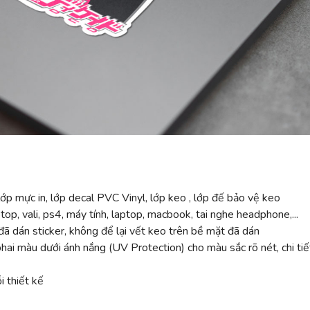
ớp mực in, lớp decal PVC Vinyl, lớp keo , lớp đế bảo vệ keo
top, vali, ps4, máy tính, laptop, macbook, tai nghe headphone,...
ã dán sticker, không để lại vết keo trên bề mặt đã dán
 màu dưới ánh nắng (UV Protection) cho màu sắc rõ nét, chi tiế
 thiết kế