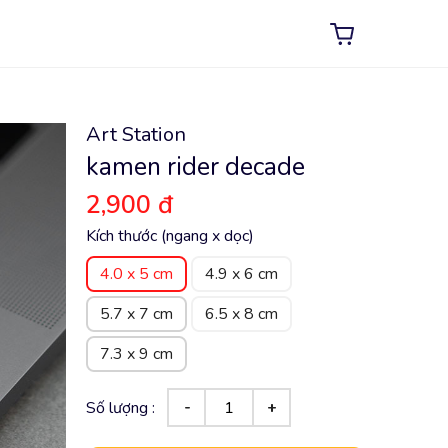
Art Station
kamen rider decade
2,900 đ
Kích thước (ngang x dọc)
4.0 x 5 cm
4.9 x 6 cm
5.7 x 7 cm
6.5 x 8 cm
7.3 x 9 cm
Số lượng :