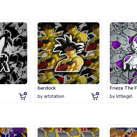
bardock
by
artstation
by
littlegirl