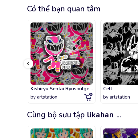
Có thể bạn quan tâm
Kishiryu Sentai Ryusoulger - Rysoul Pink Chibi
Cell
by
artstation
by
artstation
Cùng bộ sưu tập
likahan
...