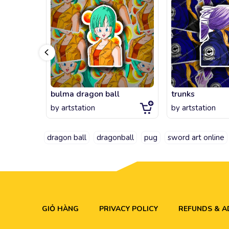
bulma dragon ball
trunks
by
artstation
by
artstation
dragon ball
dragonball
pug
sword art online
GIỎ HÀNG
PRIVACY POLICY
REFUNDS & 