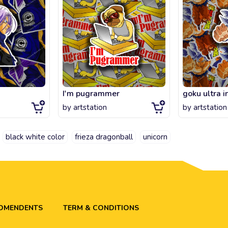
I'm pugrammer
goku ultra i
by
artstation
by
artstation
black white color
frieza dragonball
unicorn
ADMENDENTS
TERM & CONDITIONS