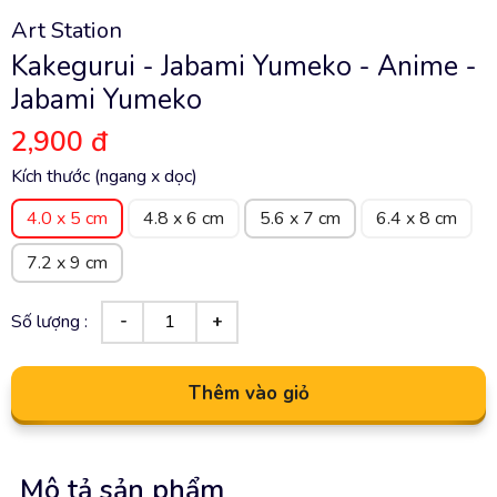
Art Station
Kakegurui - Jabami Yumeko - Anime -
Jabami Yumeko
2,900 đ
Kích thước (ngang x dọc)
4.0 x 5 cm
4.8 x 6 cm
5.6 x 7 cm
6.4 x 8 cm
7.2 x 9 cm
Số lượng :
Thêm vào giỏ
Mô tả sản phẩm