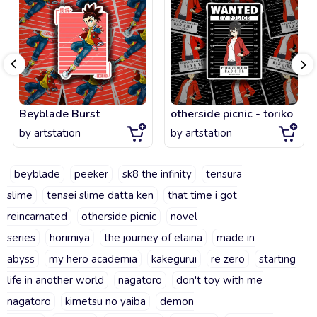
Beyblade Burst
otherside picnic - toriko
by
artstation
by
artstation
beyblade
peeker
sk8 the infinity
tensura
slime
tensei slime datta ken
that time i got
reincarnated
otherside picnic
novel
series
horimiya
the journey of elaina
made in
abyss
my hero academia
kakegurui
re zero
starting
life in another world
nagatoro
don't toy with me
nagatoro
kimetsu no yaiba
demon