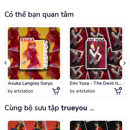
Có thể bạn quan tâm
Asuka Langley Soryu
Emi Yusa - The Devil Is a Part-Timer!
by
artstation
by
artstation
Cùng bộ sưu tập
trueyou
...