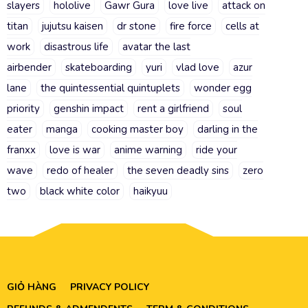
slayers
hololive
Gawr Gura
love live
attack on
titan
jujutsu kaisen
dr stone
fire force
cells at
work
disastrous life
avatar the last
airbender
skateboarding
yuri
vlad love
azur
lane
the quintessential quintuplets
wonder egg
priority
genshin impact
rent a girlfriend
soul
eater
manga
cooking master boy
darling in the
franxx
love is war
anime warning
ride your
wave
redo of healer
the seven deadly sins
zero
two
black white color
haikyuu
GIỎ HÀNG
PRIVACY POLICY