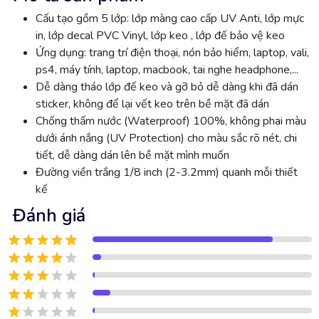
Cấu tạo gồm 5 lớp: lớp màng cao cấp UV Anti, lớp mực
in, lớp decal PVC Vinyl, lớp keo , lớp đế bảo vệ keo
Ứng dụng: trang trí điện thoại, nón bảo hiểm, laptop, vali,
ps4, máy tính, laptop, macbook, tai nghe headphone,...
Dễ dàng tháo lớp đế keo và gỡ bỏ dễ dàng khi đã dán
sticker, không để lại vết keo trên bề mặt đã dán
Chống thấm nước (Waterproof) 100%, không phai màu
dưới ánh nắng (UV Protection) cho màu sắc rõ nét, chi
tiết, dễ dàng dán lên bề mặt mình muốn
Đường viền trắng 1/8 inch (2-3.2mm) quanh mỗi thiết
kế
Đánh giá