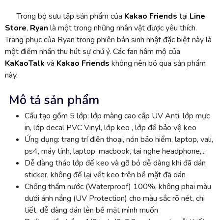
Trong bộ sưu tập sản phẩm của
Kakao Friends
tại
Line
Store
,
Ryan
là một trong những nhân vật được yêu thích.
Trang phục của Ryan trong phiên bản sinh nhật đặc biệt này là
một điểm nhấn thu hút sự chú ý. Các fan hâm mộ của
KaKaoTalk
và
Kakao Friends
không nên bỏ qua sản phẩm
này.
Mô tả sản phẩm
Cấu tạo gồm 5 lớp: lớp màng cao cấp UV Anti, lớp mực
in, lớp decal PVC Vinyl, lớp keo , lớp đế bảo vệ keo
Ứng dụng: trang trí điện thoại, nón bảo hiểm, laptop, vali,
ps4, máy tính, laptop, macbook, tai nghe headphone,...
Dễ dàng tháo lớp đế keo và gỡ bỏ dễ dàng khi đã dán
sticker, không để lại vết keo trên bề mặt đã dán
Chống thấm nước (Waterproof) 100%, không phai màu
dưới ánh nắng (UV Protection) cho màu sắc rõ nét, chi
tiết, dễ dàng dán lên bề mặt mình muốn