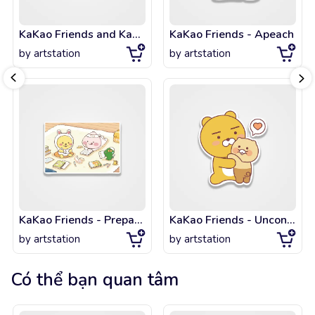
KaKao Friends and KaKaoTalk Between Coolness and Friendship Edition - Apeach
KaKao Friends - Apeach
by
artstation
by
artstation
KaKao Friends - Preparing for New Semester with Apeach and Tube
KaKao Friends - Unconditional Love ( Ryan and Chunsik)
by
artstation
by
artstation
Có thể bạn quan tâm