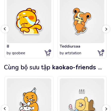
8
Teddiursaa
by
qoobee
by
artstation
Cùng bộ sưu tập
kaokao-friends
...