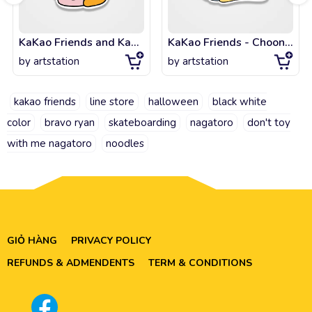
KaKao Friends and KaKaoTalk Happy Birthday Edition - Ryan
KaKao Friends - Choonsik is a homebody edition
by
artstation
by
artstation
kakao friends
line store
halloween
black white
color
bravo ryan
skateboarding
nagatoro
don't toy
with me nagatoro
noodles
GIỎ HÀNG
PRIVACY POLICY
REFUNDS & ADMENDENTS
TERM & CONDITIONS