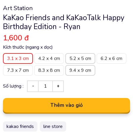
Art Station
KaKao Friends and KaKaoTalk Happy
Birthday Edition - Ryan
1,600 đ
Kích thước (ngang x dọc)
3.1 x 3 cm
4.2 x 4 cm
5.2 x 5 cm
6.2 x 6 cm
7.3 x 7 cm
8.3 x 8 cm
9.4 x 9 cm
Số lượng :
Thêm vào giỏ
kakao friends
line store