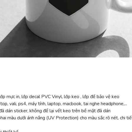
ớp mực in, lớp decal PVC Vinyl, lớp keo , lớp đế bảo vệ keo
top, vali, ps4, máy tính, laptop, macbook, tai nghe headphone,...
ã dán sticker, không để lại vết keo trên bề mặt đã dán
 màu dưới ánh nắng (UV Protection) cho màu sắc rõ nét, chi tiế