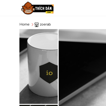
Home
zoerab