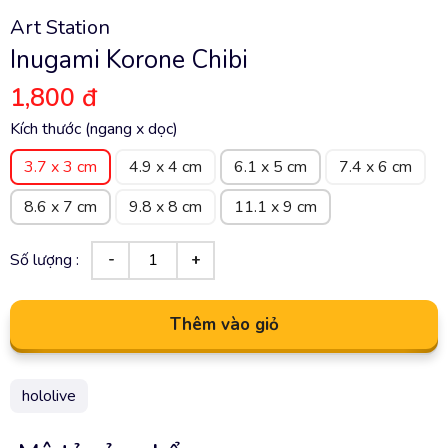
Art Station
Inugami Korone Chibi
1,800 đ
Kích thước (ngang x dọc)
3.7 x 3 cm
4.9 x 4 cm
6.1 x 5 cm
7.4 x 6 cm
8.6 x 7 cm
9.8 x 8 cm
11.1 x 9 cm
Số lượng :
Thêm vào giỏ
hololive