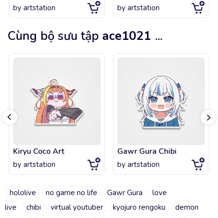
by
artstation
by
artstation
Cùng bộ sưu tập
ace1021
...
Kiryu Coco Art
Gawr Gura Chibi
by
artstation
by
artstation
hololive
no game no life
Gawr Gura
love
live
chibi
virtual youtuber
kyojuro rengoku
demon