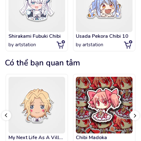
Shirakami Fubuki Chibi
Usada Pekora Chibi 10
by
artstation
by
artstation
Có thể bạn quan tâm
My Next Life As A Villainess - Keith Claes
Chibi Madoka