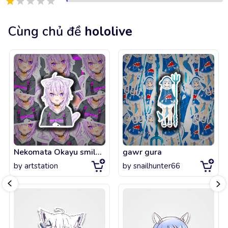
Cùng chủ đề
hololive
Nekomata Okayu smile - hololive
gawr gura
by
artstation
by
snailhunter66