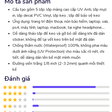
Mô tả sản phẩm
Cấu tạo gồm 5 lớp: lớp màng cao cấp UV Anti, lớp mực
in, lớp decal PVC Vinyl, lớp keo , lớp đế bảo vệ keo
Ứng dụng: trang trí điện thoại, nón bảo hiểm, laptop, vali,
ps4, máy tính, laptop, macbook, tai nghe headphone,...
Dễ dàng tháo lớp đế keo và gỡ bỏ dễ dàng khi đã dán
sticker, không để lại vết keo trên bề mặt đã dán
Chống thấm nước (Waterproof) 100%, không phai màu
dưới ánh nắng (UV Protection) cho màu sắc rõ nét, chi
tiết, dễ dàng dán lên bề mặt mình muốn
Đường viền trắng 1/8 inch (2-3.2mm) quanh mỗi thiết
kế
Đánh giá