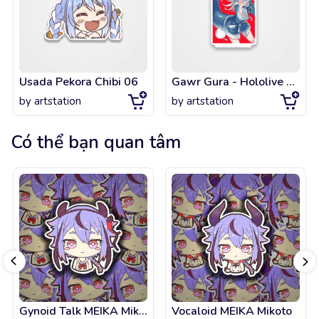
Usada Pekora Chibi 06
Gawr Gura - Hololive hololiveEnglish holoMyth
by
artstation
by
artstation
Có thể bạn quan tâm
Gynoid Talk MEIKA Mikoto
Vocaloid MEIKA Mikoto