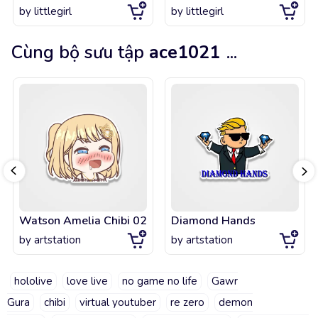
by
littlegirl
by
littlegirl
Cùng bộ sưu tập
ace1021
...
Watson Amelia Chibi 02
Diamond Hands
by
artstation
by
artstation
hololive
love live
no game no life
Gawr
Gura
chibi
virtual youtuber
re zero
demon