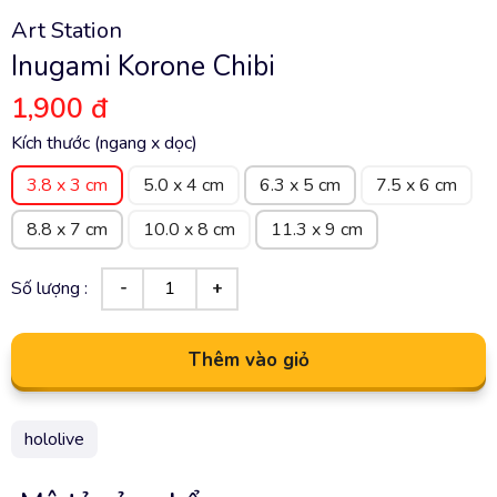
Art Station
Inugami Korone Chibi
1,900 đ
Kích thước (ngang x dọc)
3.8 x 3 cm
5.0 x 4 cm
6.3 x 5 cm
7.5 x 6 cm
8.8 x 7 cm
10.0 x 8 cm
11.3 x 9 cm
Số lượng :
Thêm vào giỏ
hololive