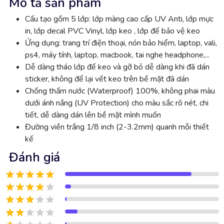
Mô tả sản phẩm
Cấu tạo gồm 5 lớp: lớp màng cao cấp UV Anti, lớp mực
in, lớp decal PVC Vinyl, lớp keo , lớp đế bảo vệ keo
Ứng dụng: trang trí điện thoại, nón bảo hiểm, laptop, vali,
ps4, máy tính, laptop, macbook, tai nghe headphone,...
Dễ dàng tháo lớp đế keo và gỡ bỏ dễ dàng khi đã dán
sticker, không để lại vết keo trên bề mặt đã dán
Chống thấm nước (Waterproof) 100%, không phai màu
dưới ánh nắng (UV Protection) cho màu sắc rõ nét, chi
tiết, dễ dàng dán lên bề mặt mình muốn
Đường viền trắng 1/8 inch (2-3.2mm) quanh mỗi thiết
kế
Đánh giá