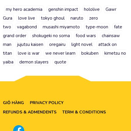
my hero academia
genshin impact
hololive
Gawr
Gura
love live
tokyo ghoul
naruto
zero
two
vagabond
musashi miyamoto
type-moon
fate
grand order
shokugeki no soma
food wars
chainsaw
man
jujutsu kaisen
oregairu
light novel
attack on
titan
love is war
we never learn
bokuben
kimetsu no
yaiba
demon slayers
quote
GIỎ HÀNG
PRIVACY POLICY
REFUNDS & ADMENDENTS
TERM & CONDITIONS