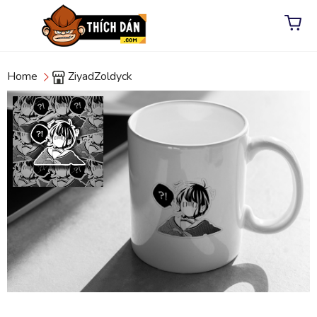
Home
ZiyadZoldyck