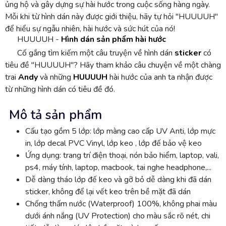
ủng hộ và gây dựng sự hài hước trong cuộc sống hàng ngày.
Mỗi khi từ hình dán này được giới thiệu, hãy tự hỏi "HUUUUH"
để hiểu sự ngẫu nhiên, hài hước và sức hút của nó!
HUUUUH -
Hình dán sản phẩm hài hước
Cố gắng tìm kiếm một câu truyện về hình dán
sticker
có
tiêu đề "HUUUUH"? Hãy tham khảo câu chuyện về một chàng
trai
Andy
và những
HUUUUH
hài hước của anh ta nhận được
từ những hình dán có tiêu đề đó.
Mô tả sản phẩm
Cấu tạo gồm 5 lớp: lớp màng cao cấp UV Anti, lớp mực
in, lớp decal PVC Vinyl, lớp keo , lớp đế bảo vệ keo
Ứng dụng: trang trí điện thoại, nón bảo hiểm, laptop, vali,
ps4, máy tính, laptop, macbook, tai nghe headphone,...
Dễ dàng tháo lớp đế keo và gỡ bỏ dễ dàng khi đã dán
sticker, không để lại vết keo trên bề mặt đã dán
Chống thấm nước (Waterproof) 100%, không phai màu
dưới ánh nắng (UV Protection) cho màu sắc rõ nét, chi