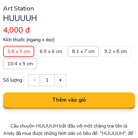
Art Station
HUUUUH
4,000 đ
Kích thước (ngang x dọc)
5.8 x 5 cm
6.9 x 6 cm
8.1 x 7 cm
9.2 x 8 cm
10.4 x 9 cm
Số lượng :
Thêm vào giỏ
Câu chuyện HUUUUH bắt đầu với một chàng trai tên là
Andy đã mua được những hình dán có tiêu đề: "HUUUUH", để