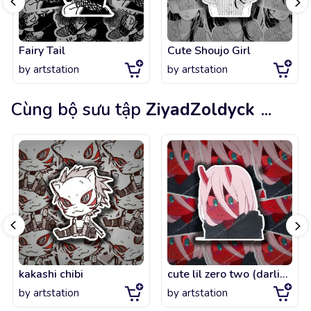
Fairy Tail
Cute Shoujo Girl
by
artstation
by
artstation
Cùng bộ sưu tập
ZiyadZoldyck
...
kakashi chibi
cute lil zero two (darling in the franxx)
by
artstation
by
artstation