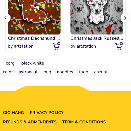
Christmas Dachshund Santa Dog Holiday
Christmas Jack Russell Terrier Santa Dog Holiday
by
artstation
by
artstation
corgi
black white
color
astronaut
pug
noodles
food
animal
GIỎ HÀNG
PRIVACY POLICY
REFUNDS & ADMENDENTS
TERM & CONDITIONS