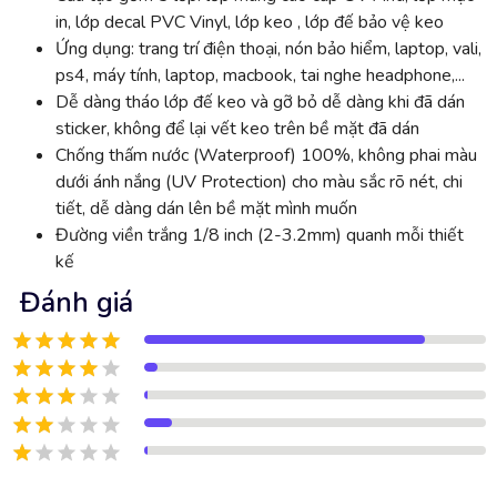
in, lớp decal PVC Vinyl, lớp keo , lớp đế bảo vệ keo
Ứng dụng: trang trí điện thoại, nón bảo hiểm, laptop, vali,
ps4, máy tính, laptop, macbook, tai nghe headphone,...
Dễ dàng tháo lớp đế keo và gỡ bỏ dễ dàng khi đã dán
sticker, không để lại vết keo trên bề mặt đã dán
Chống thấm nước (Waterproof) 100%, không phai màu
dưới ánh nắng (UV Protection) cho màu sắc rõ nét, chi
tiết, dễ dàng dán lên bề mặt mình muốn
Đường viền trắng 1/8 inch (2-3.2mm) quanh mỗi thiết
kế
Đánh giá