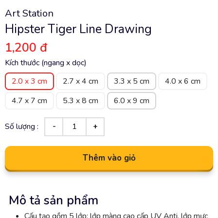
Art Station
Hipster Tiger Line Drawing
1,200 đ
Kích thước (ngang x dọc)
2.0 x 3 cm
2.7 x 4 cm
3.3 x 5 cm
4.0 x 6 cm
4.7 x 7 cm
5.3 x 8 cm
6.0 x 9 cm
Số lượng :
Thêm vào giỏ
Mô tả sản phẩm
Cấu tạo gồm 5 lớp: lớp màng cao cấp UV Anti, lớp mực