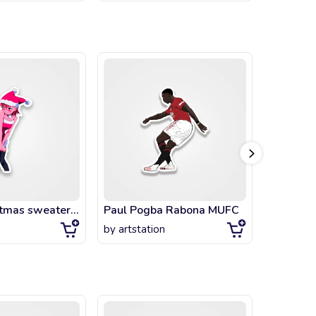
Anime christmas sweater funny
Paul Pogba Rabona MUFC
by
artstation
by
artsta