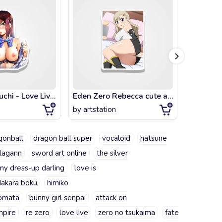
Riko Sakurauchi - Love Live! boobs
Eden Zero Rebecca cute ass
Saya End
by
artstation
by
artsta
gonball
dragon ball super
vocaloid
hatsune
lagann
sword art online
the silver
my dress-up darling
love is
dakara boku
himiko
tomata
bunny girl senpai
attack on
mpire
re zero
love live
zero no tsukaima
fate