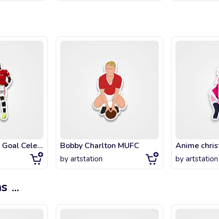
Fred Rodriguez Goal Celebration 2
Bobby Charlton MUFC
by
artstation
by
artstation
ms
...