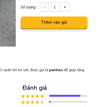
Số lượng :
Thêm vào giỏ
ếc quần lót bó sát, được gọi là
panties
để giúp tăng
Đánh giá