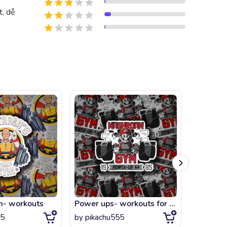
t, dễ
m- workouts
Power ups- workouts for my queen
55
by
pikachu555
by
artsta