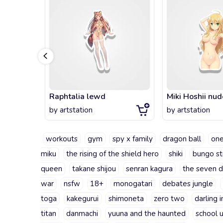
Raphtalia lewd
Miki Hoshii nud
by
artstation
by
artstation
workouts
gym
spy x family
dragon ball
on
miku
the rising of the shield hero
shiki
bungo st
queen
takane shijou
senran kagura
the seven d
war
nsfw
18+
monogatari
debates jungle
toga
kakegurui
shimoneta
zero two
darling 
titan
danmachi
yuuna and the haunted
school 