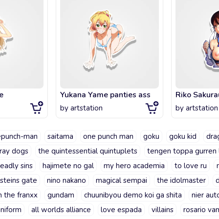
e
Yukana Yame panties ass
by
artstation
by
artstation
epunch-man
saitama
one punch man
goku
goku kid
dra
ray dogs
the quintessential quintuplets
tengen toppa gurren 
eadly sins
hajimete no gal
my hero academia
to love ru
steins gate
nino nakano
magical sempai
the idolmaster
in the franxx
gundam
chuunibyou demo koi ga shita
nier au
uniform
all worlds alliance
love espada
villains
rosario va