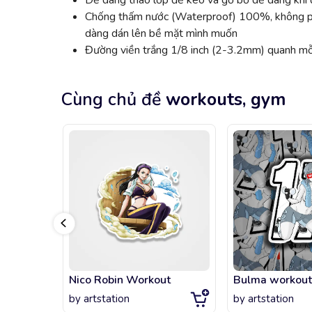
Dễ dàng tháo lớp đế keo và gỡ bỏ dễ dàng khi đ
Chống thấm nước (Waterproof) 100%, không phai
dàng dán lên bề mặt mình muốn
Đường viền trắng 1/8 inch (2-3.2mm) quanh mỗi
Cùng chủ đề
workouts, gym
Nico Robin Workout
Bulma workout
by
artstation
by
artstation