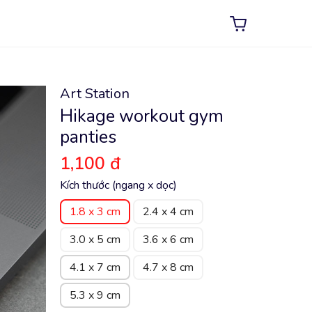
Art Station
Hikage workout gym
panties
1,100 đ
Kích thước (ngang x dọc)
1.8 x 3 cm
2.4 x 4 cm
3.0 x 5 cm
3.6 x 6 cm
4.1 x 7 cm
4.7 x 8 cm
5.3 x 9 cm