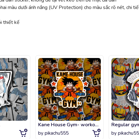
ã dán sticker, không để lại vết keo trên bề mặt đã dán
 màu dưới ánh nắng (UV Protection) cho màu sắc rõ nét, chi tiế
 thiết kế
Kane House Gym- workouts for my queen
Regular gy
by
pikachu555
by
pikachu5