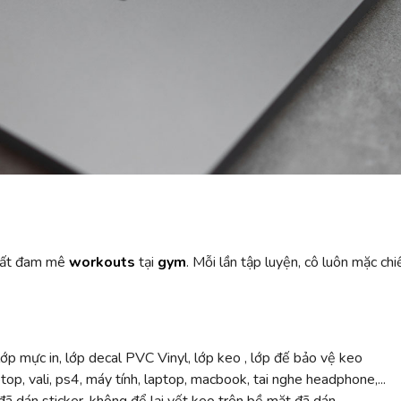
à rất đam mê
workouts
tại
gym
. Mỗi lần tập luyện, cô luôn mặc chi
ớp mực in, lớp decal PVC Vinyl, lớp keo , lớp đế bảo vệ keo
top, vali, ps4, máy tính, laptop, macbook, tai nghe headphone,...