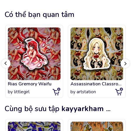
Có thể bạn quan tâm
Rias Gremory Waifu
Assassination Classroom - Irina senseï fanart !
by
littlegirl
by
artstation
Cùng bộ sưu tập
kayyarkham
...