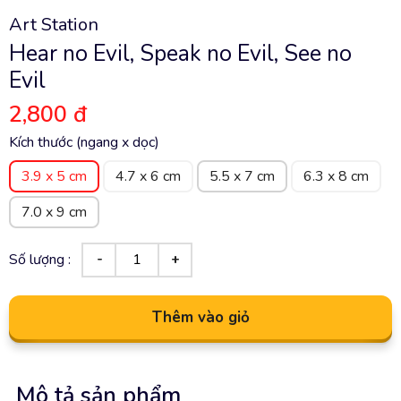
Art Station
Hear no Evil, Speak no Evil, See no
Evil
2,800 đ
Kích thước (ngang x dọc)
3.9 x 5 cm
4.7 x 6 cm
5.5 x 7 cm
6.3 x 8 cm
7.0 x 9 cm
Số lượng :
Thêm vào giỏ
Mô tả sản phẩm