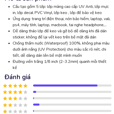
Cấu tạo gồm 5 lớp: lớp màng cao cấp UV Anti, lớp mực
in, lớp decal PVC Vinyl, lớp keo , lớp đế bảo vệ keo
Ứng dụng: trang trí điện thoại, nón bảo hiểm, laptop, vali,
ps4, máy tính, laptop, macbook, tai nghe headphone,...
Dễ dàng tháo lớp đế keo và gỡ bỏ dễ dàng khi đã dán
sticker, không để lại vết keo trên bề mặt đã dán
Chống thấm nước (Waterproof) 100%, không phai màu
dưới ánh nắng (UV Protection) cho màu sắc rõ nét, chi
tiết, dễ dàng dán lên bề mặt mình muốn
Đường viền trắng 1/8 inch (2-3.2mm) quanh mỗi thiết
kế
Đánh giá