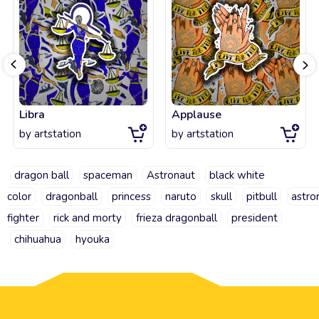
Libra
Applause
by
artstation
by
artstation
dragon ball
spaceman
Astronaut
black white
color
dragonball
princess
naruto
skull
pitbull
astr
fighter
rick and morty
frieza dragonball
president
chihuahua
hyouka