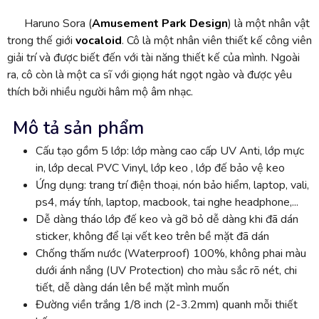
Haruno Sora (
Amusement Park Design
) là một nhân vật
trong thế giới
vocaloid
. Cô là một nhân viên thiết kế công viên
giải trí và được biết đến với tài năng thiết kế của mình. Ngoài
ra, cô còn là một ca sĩ với giọng hát ngọt ngào và được yêu
thích bởi nhiều người hâm mộ âm nhạc.
Mô tả sản phẩm
Cấu tạo gồm 5 lớp: lớp màng cao cấp UV Anti, lớp mực
in, lớp decal PVC Vinyl, lớp keo , lớp đế bảo vệ keo
Ứng dụng: trang trí điện thoại, nón bảo hiểm, laptop, vali,
ps4, máy tính, laptop, macbook, tai nghe headphone,...
Dễ dàng tháo lớp đế keo và gỡ bỏ dễ dàng khi đã dán
sticker, không để lại vết keo trên bề mặt đã dán
Chống thấm nước (Waterproof) 100%, không phai màu
dưới ánh nắng (UV Protection) cho màu sắc rõ nét, chi
tiết, dễ dàng dán lên bề mặt mình muốn
Đường viền trắng 1/8 inch (2-3.2mm) quanh mỗi thiết