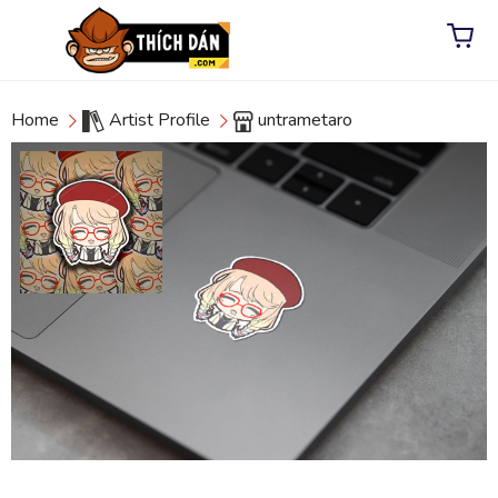
Home
Artist Profile
untrametaro