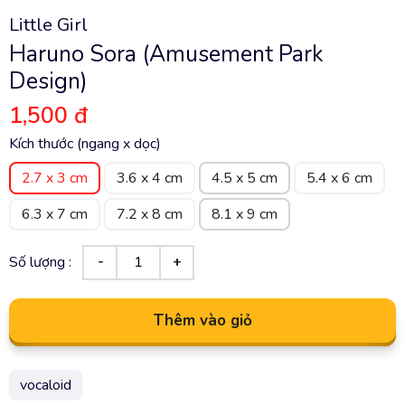
Little Girl
Haruno Sora (Amusement Park
Design)
1,500 đ
Kích thước (ngang x dọc)
2.7 x 3 cm
3.6 x 4 cm
4.5 x 5 cm
5.4 x 6 cm
6.3 x 7 cm
7.2 x 8 cm
8.1 x 9 cm
Số lượng :
Thêm vào giỏ
vocaloid