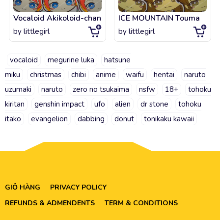
Vocaloid Akikoloid-chan
ICE MOUNTAIN Touma
by
littlegirl
by
littlegirl
vocaloid
megurine luka
hatsune
miku
christmas
chibi
anime
waifu
hentai
naruto
uzumaki
naruto
zero no tsukaima
nsfw
18+
tohoku
kiritan
genshin impact
ufo
alien
dr stone
tohoku
itako
evangelion
dabbing
donut
tonikaku kawaii
GIỎ HÀNG
PRIVACY POLICY
REFUNDS & ADMENDENTS
TERM & CONDITIONS