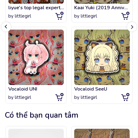
liyue's top legal expert 2
Kaai Yuki (2019 Anniversary Design)
by
littlegirl
by
littlegirl
Vocaloid UNI
Vocaloid SeeU
by
littlegirl
by
littlegirl
Có thể bạn quan tâm