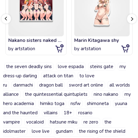
Nakano sisters naked ecchi
Marin Kitagawa shy
by
artstation
by
artstation
the seven deadly sins
love espada
steins gate
my
dress-up darling
attack on titan
to love
ru
danmachi
dragon ball
sword art online
all worlds
alliance
the quintessential quintuplets
nino nakano
my
hero academia
himiko toga
nsfw
shimoneta
yuuna
and the haunted
villains
18+
rosario
vampire
vocaloid
hatsune miku
re zero
the
idolmaster
love live
gundam
the rising of the shield