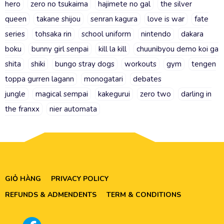
hero
zero no tsukaima
hajimete no gal
the silver
queen
takane shijou
senran kagura
love is war
fate
series
tohsaka rin
school uniform
nintendo
dakara
boku
bunny girl senpai
kill la kill
chuunibyou demo koi ga
shita
shiki
bungo stray dogs
workouts
gym
tengen
toppa gurren lagann
monogatari
debates
jungle
magical sempai
kakegurui
zero two
darling in
the franxx
nier automata
GIỎ HÀNG
PRIVACY POLICY
REFUNDS & ADMENDENTS
TERM & CONDITIONS