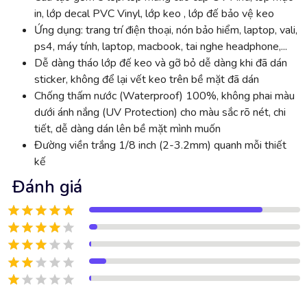
in, lớp decal PVC Vinyl, lớp keo , lớp đế bảo vệ keo
Ứng dụng: trang trí điện thoại, nón bảo hiểm, laptop, vali,
ps4, máy tính, laptop, macbook, tai nghe headphone,...
Dễ dàng tháo lớp đế keo và gỡ bỏ dễ dàng khi đã dán
sticker, không để lại vết keo trên bề mặt đã dán
Chống thấm nước (Waterproof) 100%, không phai màu
dưới ánh nắng (UV Protection) cho màu sắc rõ nét, chi
tiết, dễ dàng dán lên bề mặt mình muốn
Đường viền trắng 1/8 inch (2-3.2mm) quanh mỗi thiết
kế
Đánh giá