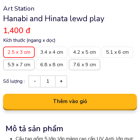
Art Station
Hanabi and Hinata lewd play
1,400 đ
Kích thước (ngang x dọc)
2.5 x 3 cm
3.4 x 4 cm
4.2 x 5 cm
5.1 x 6 cm
5.9 x 7 cm
6.8 x 8 cm
7.6 x 9 cm
Số lượng :
Thêm vào giỏ
Mô tả sản phẩm
Cấu tạo gồm 5 lớp: lớp màng cao cấp UV Anti, lớp mực