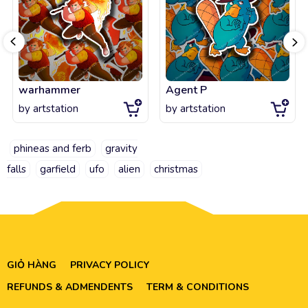
warhammer
Agent P
by
artstation
by
artstation
phineas and ferb
gravity
falls
garfield
ufo
alien
christmas
GIỎ HÀNG
PRIVACY POLICY
REFUNDS & ADMENDENTS
TERM & CONDITIONS