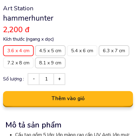
Art Station
hammerhunter
2,200 đ
Kích thước (ngang x dọc)
3.6 x 4 cm
4.5 x 5 cm
5.4 x 6 cm
6.3 x 7 cm
7.2 x 8 cm
8.1 x 9 cm
Số lượng :
Thêm vào giỏ
Mô tả sản phẩm
Cấu tạo gồm 5 lớp: lớp màng cao cấp UV Anti, lớp mực