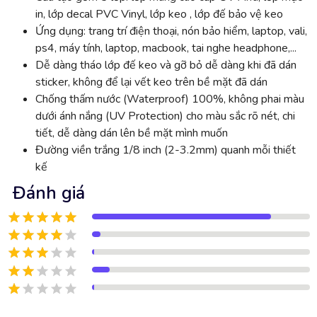
in, lớp decal PVC Vinyl, lớp keo , lớp đế bảo vệ keo
Ứng dụng: trang trí điện thoại, nón bảo hiểm, laptop, vali,
ps4, máy tính, laptop, macbook, tai nghe headphone,...
Dễ dàng tháo lớp đế keo và gỡ bỏ dễ dàng khi đã dán
sticker, không để lại vết keo trên bề mặt đã dán
Chống thấm nước (Waterproof) 100%, không phai màu
dưới ánh nắng (UV Protection) cho màu sắc rõ nét, chi
tiết, dễ dàng dán lên bề mặt mình muốn
Đường viền trắng 1/8 inch (2-3.2mm) quanh mỗi thiết
kế
Đánh giá