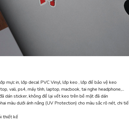
ớp mực in, lớp decal PVC Vinyl, lớp keo , lớp đế bảo vệ keo
top, vali, ps4, máy tính, laptop, macbook, tai nghe headphone,...
ã dán sticker, không để lại vết keo trên bề mặt đã dán
 màu dưới ánh nắng (UV Protection) cho màu sắc rõ nét, chi tiế
 thiết kế