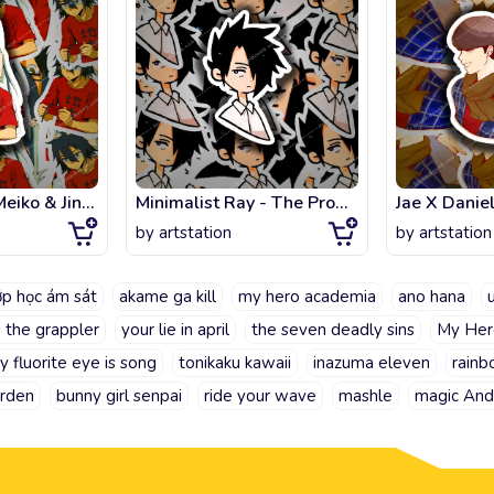
Anohana cute Meiko & Jinta kawaii fanart
Minimalist Ray - The Promised Neverland
by
artstation
by
artstation
ớp học ám sát
akame ga kill
my hero academia
ano hana
i the grappler
your lie in april
the seven deadly sins
My Her
vy fluorite eye is song
tonikaku kawaii
inazuma eleven
rainb
arden
bunny girl senpai
ride your wave
mashle
magic And