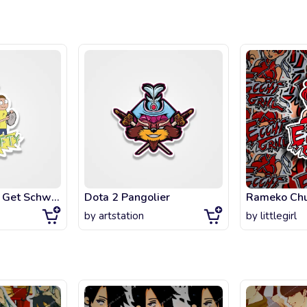
Rick and Morty. Get Schwifty!
Dota 2 Pangolier
Rameko Chu
by
artstation
by
littlegirl