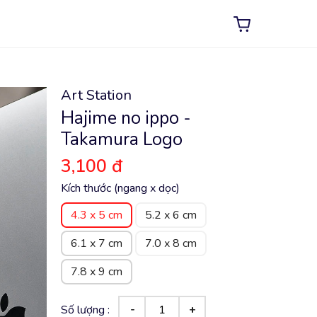
Art Station
Hajime no ippo -
Takamura Logo
3,100 đ
Kích thước (ngang x dọc)
4.3 x 5 cm
5.2 x 6 cm
6.1 x 7 cm
7.0 x 8 cm
7.8 x 9 cm
Số lượng :