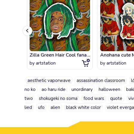
Zilla Green Hair Cool fanart
by
artstation
by
artstation
aesthetic vaporwave
assassination classroom
l
no ko
ao haru ride
unordinary
halloween
bak
two
shokugeki no soma
food wars
quote
vi
lied
ufo
alien
black white color
violet everg