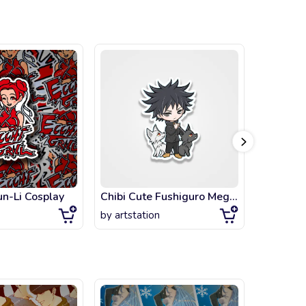
n-Li Cosplay
Chibi Cute Fushiguro Megumi Wolves Jujutsu Kaisen
by
artstation
by
artsta