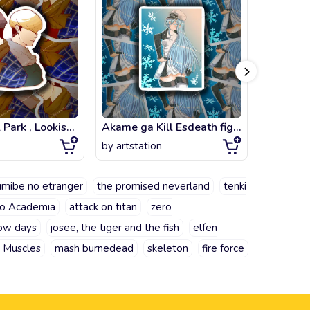
Jae X Daniel Park , Lookism fanart
Akame ga Kill Esdeath fighting position
by
artstation
by
artsta
umibe no etranger
the promised neverland
tenki
o Academia
attack on titan
zero
ow days
josee, the tiger and the fish
elfen
 Muscles
mash burnedead
skeleton
fire force