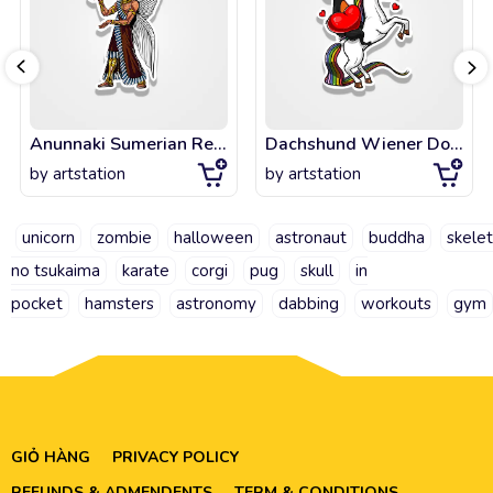
Anunnaki Sumerian Reptilian God
Dachshund Wiener Dog Riding Unicorn
by
artstation
by
artstation
unicorn
zombie
halloween
astronaut
buddha
skele
no tsukaima
karate
corgi
pug
skull
in
pocket
hamsters
astronomy
dabbing
workouts
gym
GIỎ HÀNG
PRIVACY POLICY
REFUNDS & ADMENDENTS
TERM & CONDITIONS