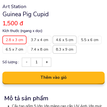
Art Station
Guinea Pig Cupid
1,500 đ
Kích thước (ngang x dọc)
2.8 x 3 cm
3.7 x 4 cm
4.6 x 5 cm
5.5 x 6 cm
6.5 x 7 cm
7.4 x 8 cm
8.3 x 9 cm
Số lượng :
Thêm vào giỏ
Mô tả sản phẩm
Cấu tạo gồm 5 lớp: lớp màng cao cấp UV Anti, lớp mực