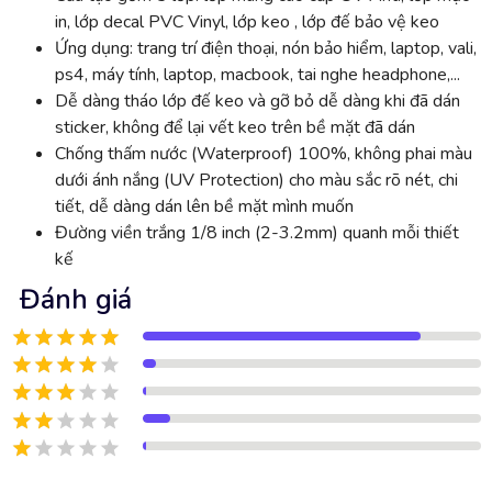
in, lớp decal PVC Vinyl, lớp keo , lớp đế bảo vệ keo
Ứng dụng: trang trí điện thoại, nón bảo hiểm, laptop, vali,
ps4, máy tính, laptop, macbook, tai nghe headphone,...
Dễ dàng tháo lớp đế keo và gỡ bỏ dễ dàng khi đã dán
sticker, không để lại vết keo trên bề mặt đã dán
Chống thấm nước (Waterproof) 100%, không phai màu
dưới ánh nắng (UV Protection) cho màu sắc rõ nét, chi
tiết, dễ dàng dán lên bề mặt mình muốn
Đường viền trắng 1/8 inch (2-3.2mm) quanh mỗi thiết
kế
Đánh giá