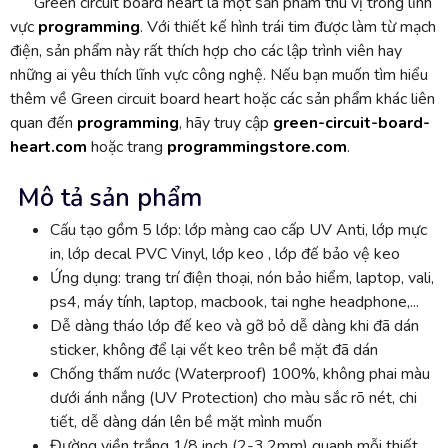
Green circuit board heart là một sản phẩm thú vị trong lĩnh
vực
programming
. Với thiết kế hình trái tim được làm từ mạch
điện, sản phẩm này rất thích hợp cho các lập trình viên hay
những ai yêu thích lĩnh vực công nghệ. Nếu bạn muốn tìm hiểu
thêm về Green circuit board heart hoặc các sản phẩm khác liên
quan đến
programming
, hãy truy cập
green-circuit-board-
heart.com
hoặc trang
programmingstore.com
.
Mô tả sản phẩm
Cấu tạo gồm 5 lớp: lớp màng cao cấp UV Anti, lớp mực
in, lớp decal PVC Vinyl, lớp keo , lớp đế bảo vệ keo
Ứng dụng: trang trí điện thoại, nón bảo hiểm, laptop, vali,
ps4, máy tính, laptop, macbook, tai nghe headphone,...
Dễ dàng tháo lớp đế keo và gỡ bỏ dễ dàng khi đã dán
sticker, không để lại vết keo trên bề mặt đã dán
Chống thấm nước (Waterproof) 100%, không phai màu
dưới ánh nắng (UV Protection) cho màu sắc rõ nét, chi
tiết, dễ dàng dán lên bề mặt mình muốn
Đường viền trắng 1/8 inch (2-3.2mm) quanh mỗi thiết