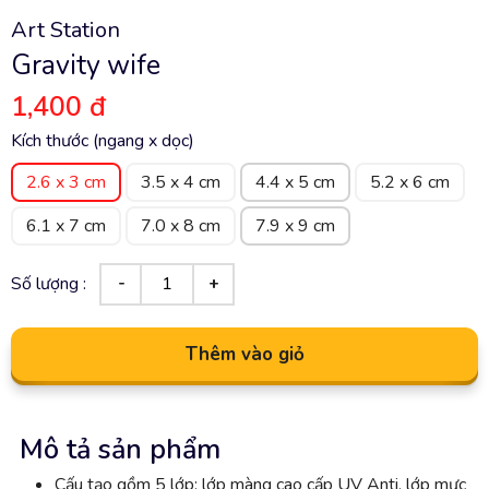
Art Station
Gravity wife
1,400 đ
Kích thước (ngang x dọc)
2.6 x 3 cm
3.5 x 4 cm
4.4 x 5 cm
5.2 x 6 cm
6.1 x 7 cm
7.0 x 8 cm
7.9 x 9 cm
Số lượng :
Thêm vào giỏ
Mô tả sản phẩm
Cấu tạo gồm 5 lớp: lớp màng cao cấp UV Anti, lớp mực