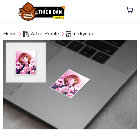
Home
Artist Profile
mikkynga