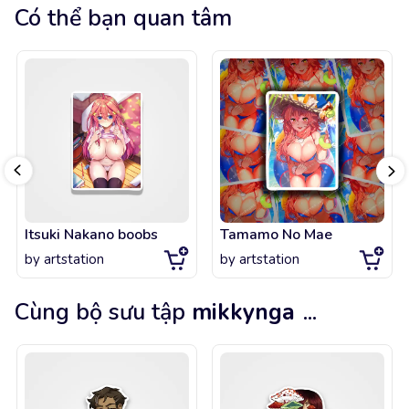
Có thể bạn quan tâm
Itsuki Nakano boobs
Tamamo No Mae
by
artstation
by
artstation
Cùng bộ sưu tập
mikkynga
...