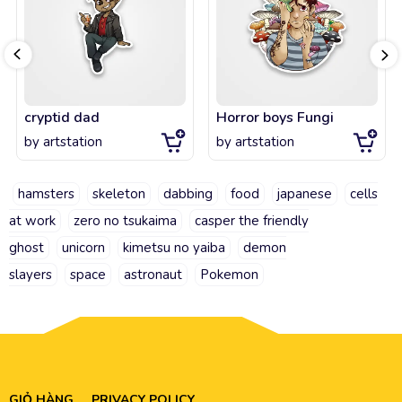
cryptid dad
Horror boys Fungi
by
artstation
by
artstation
hamsters
skeleton
dabbing
food
japanese
cells
at work
zero no tsukaima
casper the friendly
ghost
unicorn
kimetsu no yaiba
demon
slayers
space
astronaut
Pokemon
GIỎ HÀNG
PRIVACY POLICY