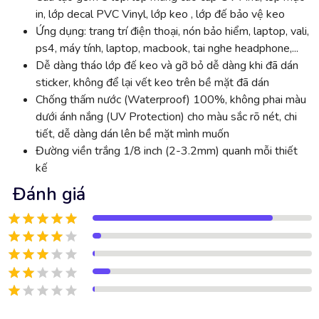
in, lớp decal PVC Vinyl, lớp keo , lớp đế bảo vệ keo
Ứng dụng: trang trí điện thoại, nón bảo hiểm, laptop, vali,
ps4, máy tính, laptop, macbook, tai nghe headphone,...
Dễ dàng tháo lớp đế keo và gỡ bỏ dễ dàng khi đã dán
sticker, không để lại vết keo trên bề mặt đã dán
Chống thấm nước (Waterproof) 100%, không phai màu
dưới ánh nắng (UV Protection) cho màu sắc rõ nét, chi
tiết, dễ dàng dán lên bề mặt mình muốn
Đường viền trắng 1/8 inch (2-3.2mm) quanh mỗi thiết
kế
Đánh giá