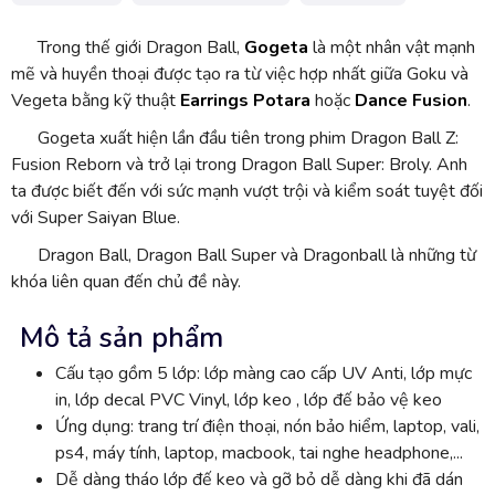
Trong thế giới Dragon Ball,
Gogeta
là một nhân vật mạnh
mẽ và huyền thoại được tạo ra từ việc hợp nhất giữa Goku và
Vegeta bằng kỹ thuật
Earrings Potara
hoặc
Dance Fusion
.
Gogeta xuất hiện lần đầu tiên trong phim Dragon Ball Z:
Fusion Reborn và trở lại trong Dragon Ball Super: Broly. Anh
ta được biết đến với sức mạnh vượt trội và kiểm soát tuyệt đối
với Super Saiyan Blue.
Dragon Ball, Dragon Ball Super và Dragonball là những từ
khóa liên quan đến chủ đề này.
Mô tả sản phẩm
Cấu tạo gồm 5 lớp: lớp màng cao cấp UV Anti, lớp mực
in, lớp decal PVC Vinyl, lớp keo , lớp đế bảo vệ keo
Ứng dụng: trang trí điện thoại, nón bảo hiểm, laptop, vali,
ps4, máy tính, laptop, macbook, tai nghe headphone,...
Dễ dàng tháo lớp đế keo và gỡ bỏ dễ dàng khi đã dán