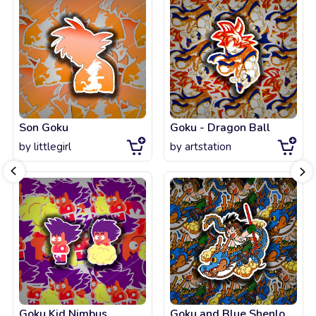
Son Goku
Goku - Dragon Ball
by
littlegirl
by
artstation
Goku Kid Nimbus
Goku and Blue Shenlong