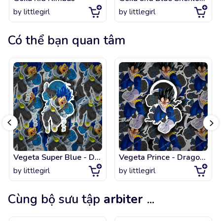
by
littlegirl
by
littlegirl
Có thể bạn quan tâm
Vegeta Super Blue - Dragon Ball
Vegeta Prince - Dragon Ball
by
littlegirl
by
littlegirl
Cùng bộ sưu tập
arbiter
...