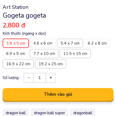
Art Station
Gogeta gogeta
2,800 đ
Kích thước (ngang x dọc)
3.8 x 5 cm
4.6 x 6 cm
5.4 x 7 cm
6.2 x 8 cm
6.9 x 9 cm
7.7 x 10 cm
11.5 x 15 cm
16.9 x 22 cm
19.2 x 25 cm
Số lượng :
Thêm vào giỏ
dragon ball
dragon ball super
dragonball