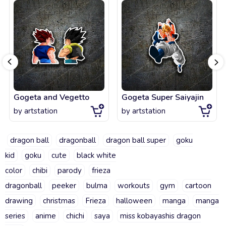
Gogeta and Vegetto
Gogeta Super Saiyajin
by
artstation
by
artstation
dragon ball
dragonball
dragon ball super
goku
kid
goku
cute
black white
color
chibi
parody
frieza
dragonball
peeker
bulma
workouts
gym
cartoon
drawing
christmas
Frieza
halloween
manga
manga
series
anime
chichi
saya
miss kobayashis dragon