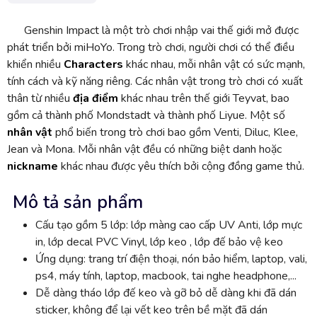
Genshin Impact là một trò chơi nhập vai thế giới mở được
phát triển bởi miHoYo. Trong trò chơi, người chơi có thể điều
khiển nhiều
Characters
khác nhau, mỗi nhân vật có sức mạnh,
tính cách và kỹ năng riêng. Các nhân vật trong trò chơi có xuất
thân từ nhiều
địa điểm
khác nhau trên thế giới Teyvat, bao
gồm cả thành phố Mondstadt và thành phố Liyue. Một số
nhân vật
phổ biến trong trò chơi bao gồm Venti, Diluc, Klee,
Jean và Mona. Mỗi nhân vật đều có những biệt danh hoặc
nickname
khác nhau được yêu thích bởi cộng đồng game thủ.
Mô tả sản phẩm
Cấu tạo gồm 5 lớp: lớp màng cao cấp UV Anti, lớp mực
in, lớp decal PVC Vinyl, lớp keo , lớp đế bảo vệ keo
Ứng dụng: trang trí điện thoại, nón bảo hiểm, laptop, vali,
ps4, máy tính, laptop, macbook, tai nghe headphone,...
Dễ dàng tháo lớp đế keo và gỡ bỏ dễ dàng khi đã dán
sticker, không để lại vết keo trên bề mặt đã dán