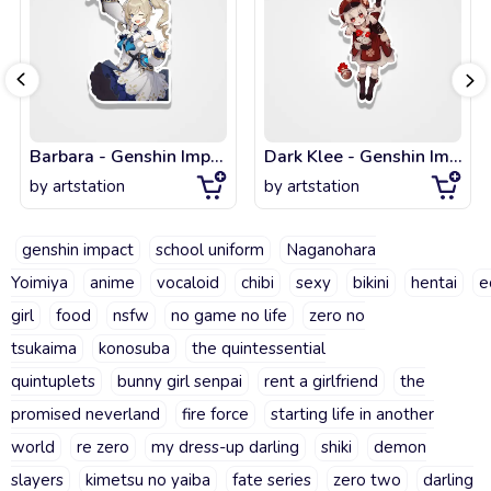
Barbara - Genshin Impact
Dark Klee - Genshin Impact
by
artstation
by
artstation
genshin impact
school uniform
Naganohara
Yoimiya
anime
vocaloid
chibi
sexy
bikini
hentai
e
girl
food
nsfw
no game no life
zero no
tsukaima
konosuba
the quintessential
quintuplets
bunny girl senpai
rent a girlfriend
the
promised neverland
fire force
starting life in another
world
re zero
my dress-up darling
shiki
demon
slayers
kimetsu no yaiba
fate series
zero two
darling