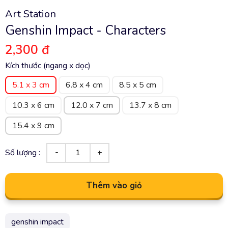
Art Station
Genshin Impact - Characters
2,300 đ
Kích thước (ngang x dọc)
5.1 x 3 cm
6.8 x 4 cm
8.5 x 5 cm
10.3 x 6 cm
12.0 x 7 cm
13.7 x 8 cm
15.4 x 9 cm
Số lượng :
Thêm vào giỏ
genshin impact