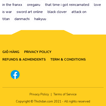
in the franxx
oregairu
that time i got reincarnated
love
is war
sword art online
black clover
attack on
titan
danmachi
haikyuu
GIỎ HÀNG
PRIVACY POLICY
REFUNDS & ADMENDENTS
TERM & CONDITIONS
Privacy Policy
|
Terms of Service
Copyright © Thichdan.com 2021 - All rights reserved