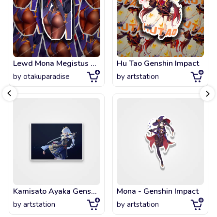
Lewd Mona Megistus Sexy Ass Butt Genshin Impact
Hu Tao Genshin Impact
by
otakuparadise
by
artstation
Kamisato Ayaka Genshin Impact
Mona - Genshin Impact
by
artstation
by
artstation