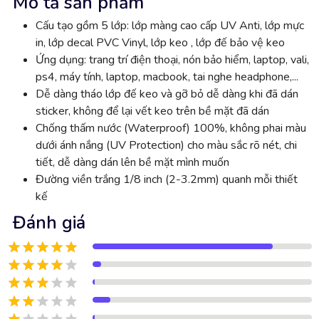
Mô tả sản phẩm
Cấu tạo gồm 5 lớp: lớp màng cao cấp UV Anti, lớp mực
in, lớp decal PVC Vinyl, lớp keo , lớp đế bảo vệ keo
Ứng dụng: trang trí điện thoại, nón bảo hiểm, laptop, vali,
ps4, máy tính, laptop, macbook, tai nghe headphone,...
Dễ dàng tháo lớp đế keo và gỡ bỏ dễ dàng khi đã dán
sticker, không để lại vết keo trên bề mặt đã dán
Chống thấm nước (Waterproof) 100%, không phai màu
dưới ánh nắng (UV Protection) cho màu sắc rõ nét, chi
tiết, dễ dàng dán lên bề mặt mình muốn
Đường viền trắng 1/8 inch (2-3.2mm) quanh mỗi thiết
kế
Đánh giá