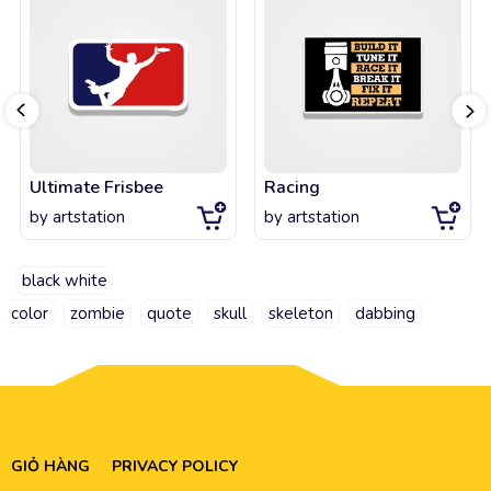
Ultimate Frisbee
Racing
by
artstation
by
artstation
black white
color
zombie
quote
skull
skeleton
dabbing
GIỎ HÀNG
PRIVACY POLICY