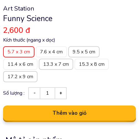
Art Station
Funny Science
2,600 đ
Kích thước (ngang x dọc)
5.7 x 3 cm
7.6 x 4 cm
9.5 x 5 cm
11.4 x 6 cm
13.3 x 7 cm
15.3 x 8 cm
17.2 x 9 cm
Số lượng :
Thêm vào giỏ