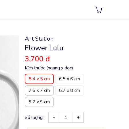
Art Station
Flower Lulu
3,700 đ
Kích thước (ngang x dọc)
5.4 x 5 cm
6.5 x 6 cm
7.6 x 7 cm
8.7 x 8 cm
9.7 x 9 cm
Số lượng :