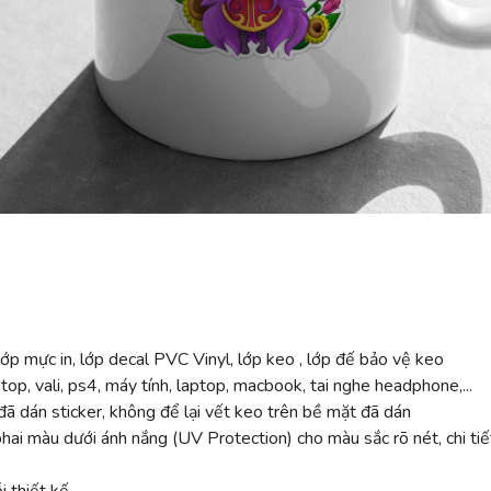
ớp mực in, lớp decal PVC Vinyl, lớp keo , lớp đế bảo vệ keo
top, vali, ps4, máy tính, laptop, macbook, tai nghe headphone,...
ã dán sticker, không để lại vết keo trên bề mặt đã dán
 màu dưới ánh nắng (UV Protection) cho màu sắc rõ nét, chi tiế