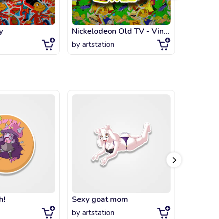
y
Nickelodeon Old TV - Vintage Cartoons
under the
by
artstation
by
artsta
h!
Sexy goat mom
new luli
by
artstation
by
artsta