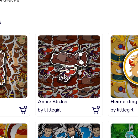
 thiết kế
s
r
Annie Sticker
by
littlegirl
by
littlegirl