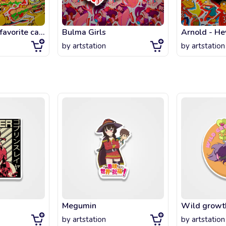
Garfield - Your favorite cat is hungry!
Bulma Girls
Arnold - He
by
artstation
by
artstation
Megumin
Wild growt
by
artstation
by
artstation