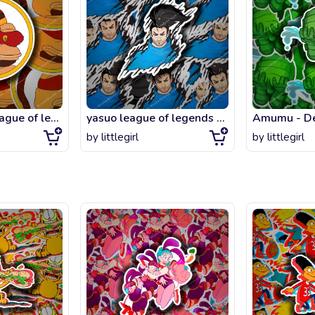
Lee sin from League of legends as Pepe the frog Sticker
yasuo league of legends Sticker
by
littlegirl
by
littlegirl