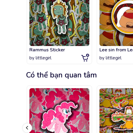
Rammus Sticker
by
littlegirl
by
littlegirl
Có thể bạn quan tâm