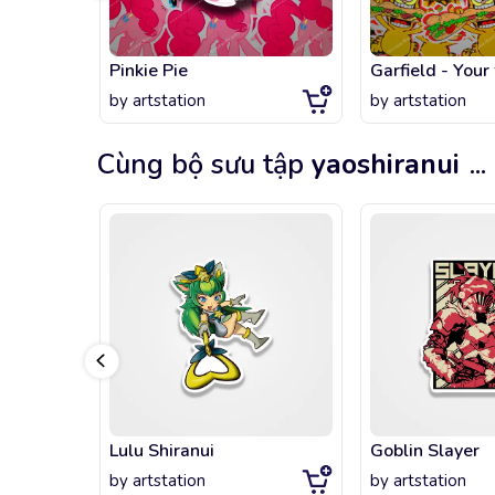
Pinkie Pie
by
artstation
by
artstation
Cùng bộ sưu tập
yaoshiranui
...
Lulu Shiranui
Goblin Slayer
by
artstation
by
artstation