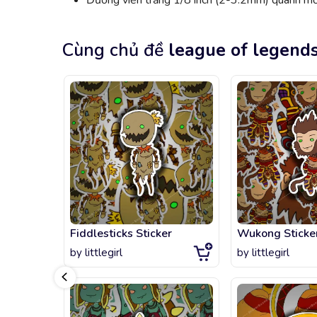
Đường viền trắng 1/8 inch (2-3.2mm) quanh mỗi
Cùng chủ đề
league of legend
Fiddlesticks Sticker
Wukong Sticke
by
littlegirl
by
littlegirl