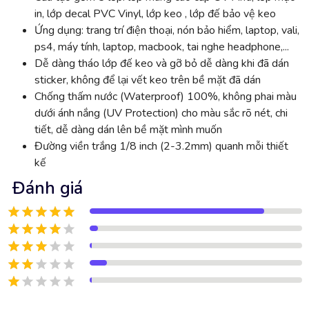
in, lớp decal PVC Vinyl, lớp keo , lớp đế bảo vệ keo
Ứng dụng: trang trí điện thoại, nón bảo hiểm, laptop, vali,
ps4, máy tính, laptop, macbook, tai nghe headphone,...
Dễ dàng tháo lớp đế keo và gỡ bỏ dễ dàng khi đã dán
sticker, không để lại vết keo trên bề mặt đã dán
Chống thấm nước (Waterproof) 100%, không phai màu
dưới ánh nắng (UV Protection) cho màu sắc rõ nét, chi
tiết, dễ dàng dán lên bề mặt mình muốn
Đường viền trắng 1/8 inch (2-3.2mm) quanh mỗi thiết
kế
Đánh giá