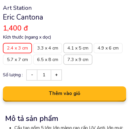
Art Station
Eric Cantona
1,400 đ
Kích thước (ngang x dọc)
2.4 x 3 cm
3.3 x 4 cm
4.1 x 5 cm
4.9 x 6 cm
5.7 x 7 cm
6.5 x 8 cm
7.3 x 9 cm
Số lượng :
Thêm vào giỏ
Mô tả sản phẩm
Cấu tạo gồm 5 lớp: lớp màng cao cấp UV Anti, lớp mực