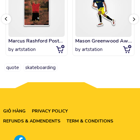
Marcus Rashford Poster Print
Mason Greenwood Away Kit Goal Celebration
by
artstation
by
artstation
quote
skateboarding
GIỎ HÀNG
PRIVACY POLICY
REFUNDS & ADMENDENTS
TERM & CONDITIONS