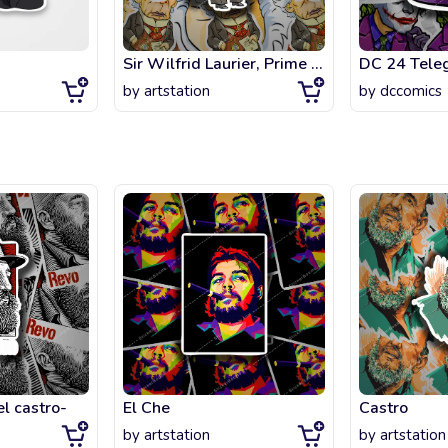
Sir Wilfrid Laurier, Prime Minister of Canada
DC 24 Teleg
by
artstation
by
dccomics
el castro-
El Che
Castro
by
artstation
by
artstation