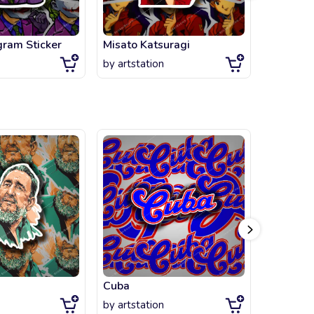
ram Sticker
Misato Katsuragi
René Lé
by
artstation
by
artsta
Cuba
by
artstation
by
artsta