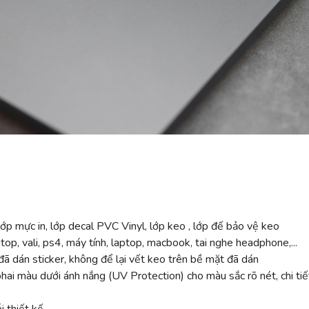
ớp mực in, lớp decal PVC Vinyl, lớp keo , lớp đế bảo vệ keo
top, vali, ps4, máy tính, laptop, macbook, tai nghe headphone,...
ã dán sticker, không để lại vết keo trên bề mặt đã dán
 màu dưới ánh nắng (UV Protection) cho màu sắc rõ nét, chi tiế