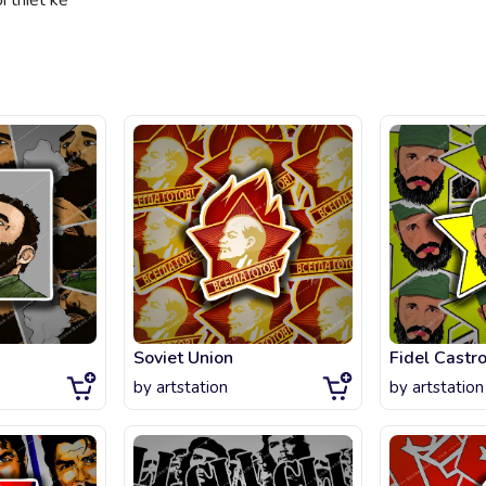
 thiết kế
Soviet Union
by
artstation
by
artstation