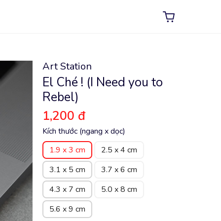
Art Station
El Ché ! (I Need you to
Rebel)
1,200 đ
Kích thước (ngang x dọc)
1.9 x 3 cm
2.5 x 4 cm
3.1 x 5 cm
3.7 x 6 cm
4.3 x 7 cm
5.0 x 8 cm
5.6 x 9 cm