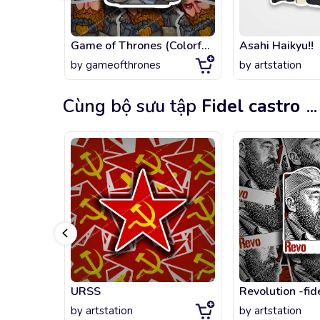
Game of Thrones (Colorful) 1 Telegram Sticker
Asahi Haikyu!!
by
gameofthrones
by
artstation
Cùng bộ sưu tập
Fidel castro
...
URSS
Revolution -fid
by
artstation
by
artstation