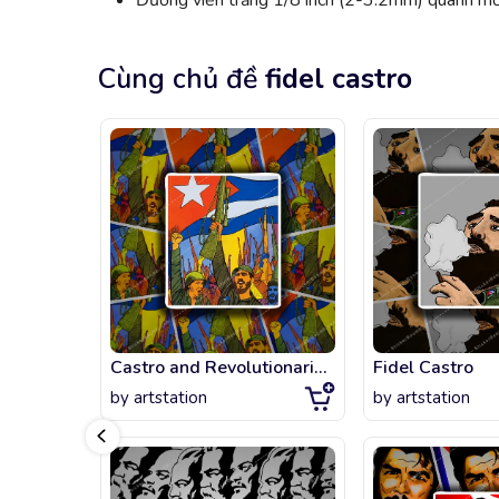
Đường viền trắng 1/8 inch (2-3.2mm) quanh mỗi
Cùng chủ đề
fidel castro
Castro and Revolutionaries Celebrating
Fidel Castro
by
artstation
by
artstation