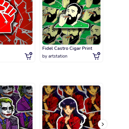
Fidel Castro Cigar Print
by
artstation
by
artsta