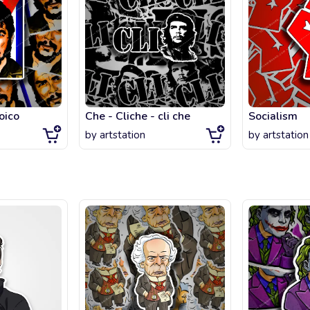
oico
Che - Cliche - cli che
Socialism
by
artstation
by
artstation