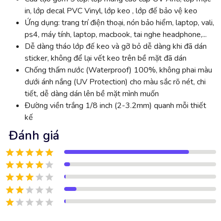
in, lớp decal PVC Vinyl, lớp keo , lớp đế bảo vệ keo
Ứng dụng: trang trí điện thoại, nón bảo hiểm, laptop, vali,
ps4, máy tính, laptop, macbook, tai nghe headphone,...
Dễ dàng tháo lớp đế keo và gỡ bỏ dễ dàng khi đã dán
sticker, không để lại vết keo trên bề mặt đã dán
Chống thấm nước (Waterproof) 100%, không phai màu
dưới ánh nắng (UV Protection) cho màu sắc rõ nét, chi
tiết, dễ dàng dán lên bề mặt mình muốn
Đường viền trắng 1/8 inch (2-3.2mm) quanh mỗi thiết
kế
Đánh giá