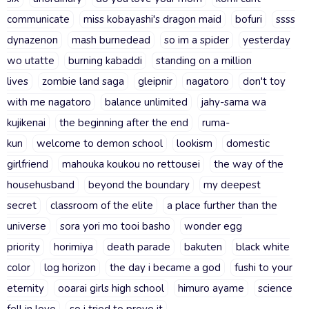
communicate
miss kobayashi's dragon maid
bofuri
ssss
dynazenon
mash burnedead
so im a spider
yesterday
wo utatte
burning kabaddi
standing on a million
lives
zombie land saga
gleipnir
nagatoro
don't toy
with me nagatoro
balance unlimited
jahy-sama wa
kujikenai
the beginning after the end
ruma-
kun
welcome to demon school
lookism
domestic
girlfriend
mahouka koukou no rettousei
the way of the
househusband
beyond the boundary
my deepest
secret
classroom of the elite
a place further than the
universe
sora yori mo tooi basho
wonder egg
priority
horimiya
death parade
bakuten
black white
color
log horizon
the day i became a god
fushi to your
eternity
ooarai girls high school
himuro ayame
science
fell in love
so i tried to prove it