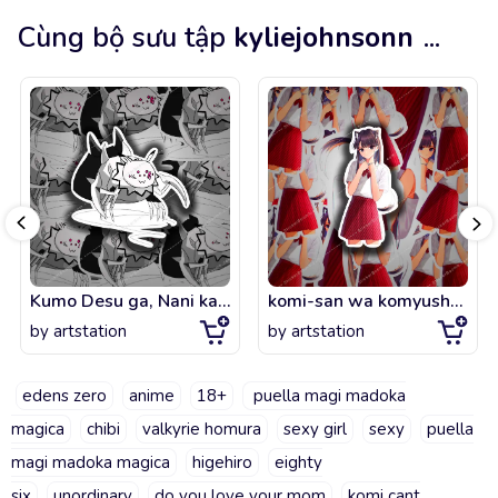
Cùng bộ sưu tập
kyliejohnsonn
...
Kumo Desu ga, Nani ka So I'm a Spider, So What FanArt !
komi-san wa komyushou desu Komi can't communicate
by
artstation
by
artstation
edens zero
anime
18+
puella magi madoka
magica
chibi
valkyrie homura
sexy girl
sexy
puella
magi madoka magica
higehiro
eighty
six
unordinary
do you love your mom
komi cant