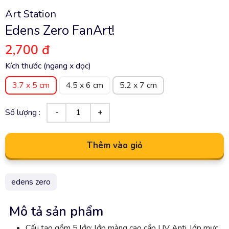
Art Station
Edens Zero FanArt!
2,700 đ
Kích thước (ngang x dọc)
3.7 x 5 cm
4.5 x 6 cm
5.2 x 7 cm
Số lượng :
Thêm vào giỏ
edens zero
Mô tả sản phẩm
Cấu tạo gồm 5 lớp: lớp màng cao cấp UV Anti, lớp mực