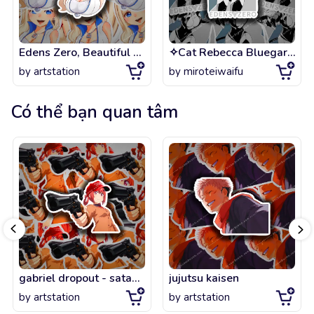
Edens Zero, Beautiful Rebecca Bluegarden Kawaii FanArt!
✧Cat Rebecca Bluegarden (Neko) (Edens Zero)✧
by
artstation
by
miroteiwaifu
Có thể bạn quan tâm
gabriel dropout - satania with a gun
jujutsu kaisen
by
artstation
by
artstation