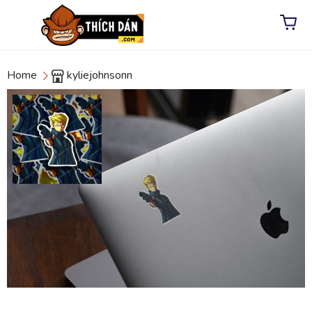
Home
kyliejohnsonn