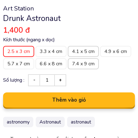
Art Station
Drunk Astronaut
1,400 đ
Kích thước (ngang x dọc)
2.5 x 3 cm
3.3 x 4 cm
4.1 x 5 cm
4.9 x 6 cm
5.7 x 7 cm
6.6 x 8 cm
7.4 x 9 cm
Số lượng :
Thêm vào giỏ
astronomy
Astronaut
astronaut