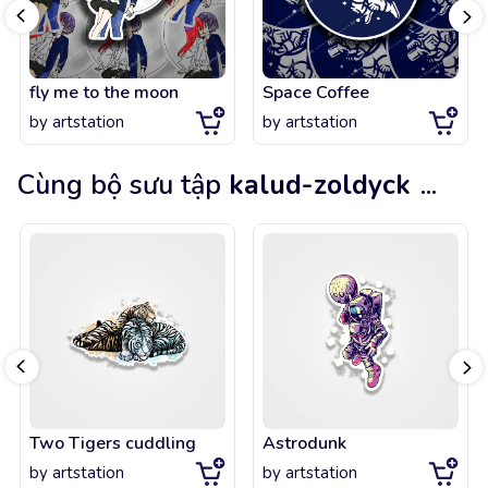
fly me to the moon
Space Coffee
by
artstation
by
artstation
Cùng bộ sưu tập
kalud-zoldyck
...
Two Tigers cuddling
Astrodunk
by
artstation
by
artstation