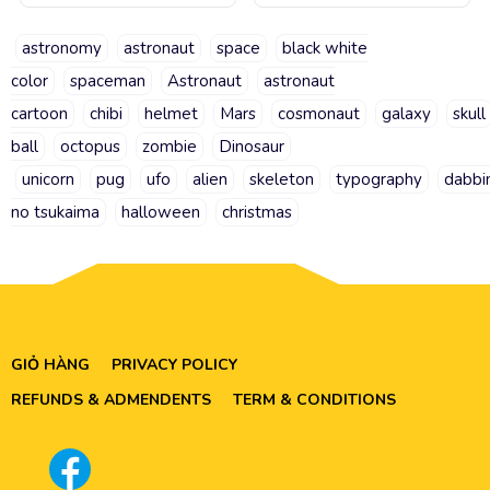
astronomy
astronaut
space
black white
color
spaceman
Astronaut
astronaut
cartoon
chibi
helmet
Mars
cosmonaut
galaxy
skull
ball
octopus
zombie
Dinosaur
unicorn
pug
ufo
alien
skeleton
typography
dabbi
no tsukaima
halloween
christmas
GIỎ HÀNG
PRIVACY POLICY
REFUNDS & ADMENDENTS
TERM & CONDITIONS