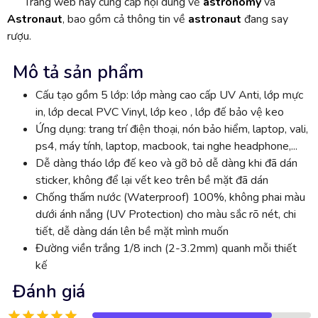
Trang web này cung cấp nội dung về
astronomy
và
Astronaut
, bao gồm cả thông tin về
astronaut
đang say
rượu.
Mô tả sản phẩm
Cấu tạo gồm 5 lớp: lớp màng cao cấp UV Anti, lớp mực
in, lớp decal PVC Vinyl, lớp keo , lớp đế bảo vệ keo
Ứng dụng: trang trí điện thoại, nón bảo hiểm, laptop, vali,
ps4, máy tính, laptop, macbook, tai nghe headphone,...
Dễ dàng tháo lớp đế keo và gỡ bỏ dễ dàng khi đã dán
sticker, không để lại vết keo trên bề mặt đã dán
Chống thấm nước (Waterproof) 100%, không phai màu
dưới ánh nắng (UV Protection) cho màu sắc rõ nét, chi
tiết, dễ dàng dán lên bề mặt mình muốn
Đường viền trắng 1/8 inch (2-3.2mm) quanh mỗi thiết
kế
Đánh giá