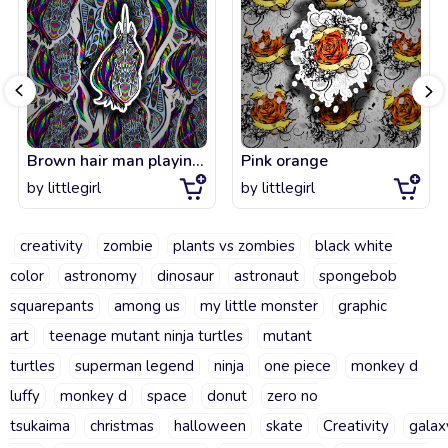
Brown hair man playing guiitar
Pink orange
by
littlegirl
by
littlegirl
creativity
zombie
plants vs zombies
black white
color
astronomy
dinosaur
astronaut
spongebob
squarepants
among us
my little monster
graphic
art
teenage mutant ninja turtles
mutant
turtles
superman legend
ninja
one piece
monkey d
luffy
monkey d
space
donut
zero no
tsukaima
christmas
halloween
skate
Creativity
galax