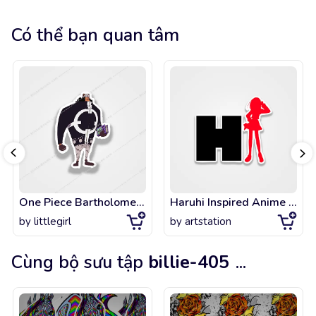
Có thể bạn quan tâm
One Piece Bartholomew Kuma
Haruhi Inspired Anime Shirt 160
by
littlegirl
by
artstation
Cùng bộ sưu tập
billie-405
...