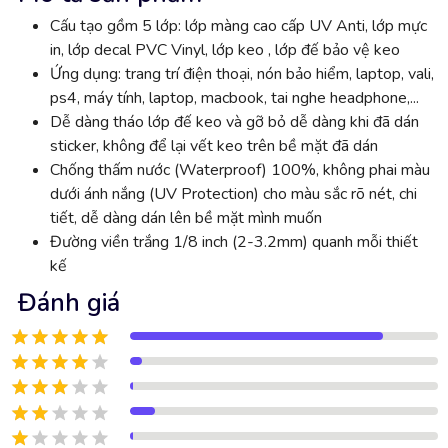
Cấu tạo gồm 5 lớp: lớp màng cao cấp UV Anti, lớp mực
in, lớp decal PVC Vinyl, lớp keo , lớp đế bảo vệ keo
Ứng dụng: trang trí điện thoại, nón bảo hiểm, laptop, vali,
ps4, máy tính, laptop, macbook, tai nghe headphone,...
Dễ dàng tháo lớp đế keo và gỡ bỏ dễ dàng khi đã dán
sticker, không để lại vết keo trên bề mặt đã dán
Chống thấm nước (Waterproof) 100%, không phai màu
dưới ánh nắng (UV Protection) cho màu sắc rõ nét, chi
tiết, dễ dàng dán lên bề mặt mình muốn
Đường viền trắng 1/8 inch (2-3.2mm) quanh mỗi thiết
kế
Đánh giá