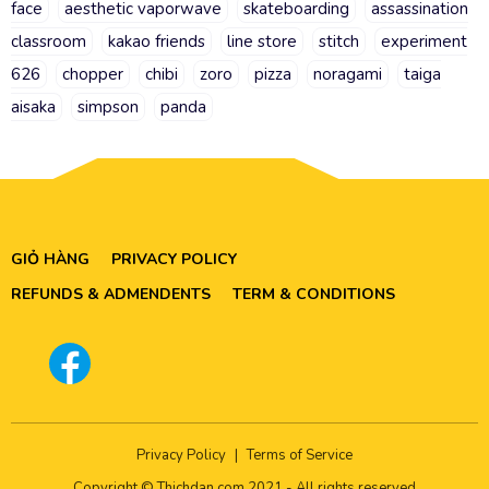
face
aesthetic vaporwave
skateboarding
assassination
classroom
kakao friends
line store
stitch
experiment
626
chopper
chibi
zoro
pizza
noragami
taiga
aisaka
simpson
panda
GIỎ HÀNG
PRIVACY POLICY
REFUNDS & ADMENDENTS
TERM & CONDITIONS
Privacy Policy
|
Terms of Service
Copyright © Thichdan.com 2021 - All rights reserved