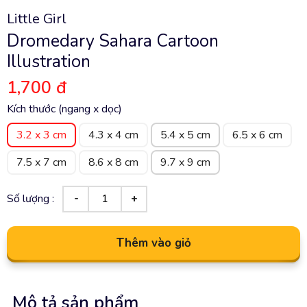
Little Girl
Dromedary Sahara Cartoon
Illustration
1,700 đ
Kích thước (ngang x dọc)
3.2 x 3 cm
4.3 x 4 cm
5.4 x 5 cm
6.5 x 6 cm
7.5 x 7 cm
8.6 x 8 cm
9.7 x 9 cm
Số lượng :
Thêm vào giỏ
Mô tả sản phẩm