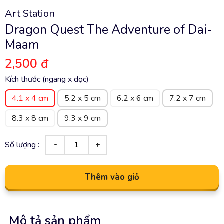
Art Station
Dragon Quest The Adventure of Dai-
Maam
2,500 đ
Kích thước (ngang x dọc)
4.1 x 4 cm
5.2 x 5 cm
6.2 x 6 cm
7.2 x 7 cm
8.3 x 8 cm
9.3 x 9 cm
Số lượng :
Thêm vào giỏ
Mô tả sản phẩm