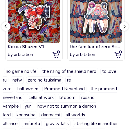
Kokoa Shuzen V1
the familiar of zero Schoolgirls
by
artstation
by
artstation
no game no life
the rising of the shield hero
to love
ru
nsfw
zero no tsukaima
re
zero
halloween
Promised Neverland
the promised
neverland
cells at work
btooom
rosario
vampire
yuri
how not to summon a demon
lord
konosuba
danmachi
all worlds
alliance
arifureta
gravity falls
starting life in another