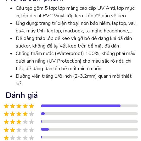
Cấu tạo gồm 5 lớp: lớp màng cao cấp UV Anti, lớp mực
in, lớp decal PVC Vinyl, lớp keo , lớp đế bảo vệ keo
Ứng dụng: trang trí điện thoại, nón bảo hiểm, laptop, vali,
ps4, máy tính, laptop, macbook, tai nghe headphone,...
Dễ dàng tháo lớp đế keo và gỡ bỏ dễ dàng khi đã dán
sticker, không để lại vết keo trên bề mặt đã dán
Chống thấm nước (Waterproof) 100%, không phai màu
dưới ánh nắng (UV Protection) cho màu sắc rõ nét, chi
tiết, dễ dàng dán lên bề mặt mình muốn
Đường viền trắng 1/8 inch (2-3.2mm) quanh mỗi thiết
kế
Đánh giá