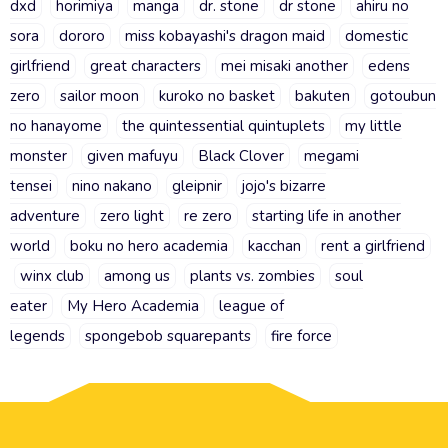
dxd
horimiya
manga
dr. stone
dr stone
ahiru no
sora
dororo
miss kobayashi's dragon maid
domestic
girlfriend
great characters
mei misaki another
edens
zero
sailor moon
kuroko no basket
bakuten
gotoubun
no hanayome
the quintessential quintuplets
my little
monster
given mafuyu
Black Clover
megami
tensei
nino nakano
gleipnir
jojo's bizarre
adventure
zero light
re zero
starting life in another
world
boku no hero academia
kacchan
rent a girlfriend
winx club
among us
plants vs. zombies
soul
eater
My Hero Academia
league of
legends
spongebob squarepants
fire force