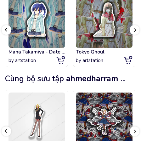
Mana Takamiya - Date A live
Tokyo Ghoul
by
artstation
by
artstation
Cùng bộ sưu tập
ahmedharram
...