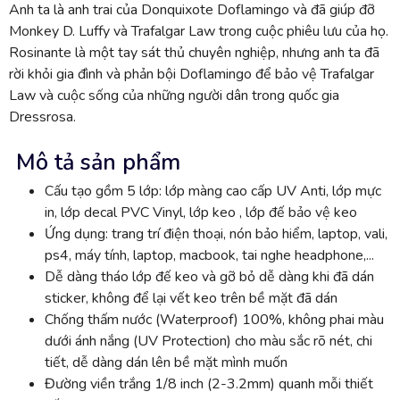
Anh ta là anh trai của Donquixote Doflamingo và đã giúp đỡ
Monkey D. Luffy và Trafalgar Law trong cuộc phiêu lưu của họ.
Rosinante là một tay sát thủ chuyên nghiệp, nhưng anh ta đã
rời khỏi gia đình và phản bội Doflamingo để bảo vệ Trafalgar
Law và cuộc sống của những người dân trong quốc gia
Dressrosa.
Mô tả sản phẩm
Cấu tạo gồm 5 lớp: lớp màng cao cấp UV Anti, lớp mực
in, lớp decal PVC Vinyl, lớp keo , lớp đế bảo vệ keo
Ứng dụng: trang trí điện thoại, nón bảo hiểm, laptop, vali,
ps4, máy tính, laptop, macbook, tai nghe headphone,...
Dễ dàng tháo lớp đế keo và gỡ bỏ dễ dàng khi đã dán
sticker, không để lại vết keo trên bề mặt đã dán
Chống thấm nước (Waterproof) 100%, không phai màu
dưới ánh nắng (UV Protection) cho màu sắc rõ nét, chi
tiết, dễ dàng dán lên bề mặt mình muốn
Đường viền trắng 1/8 inch (2-3.2mm) quanh mỗi thiết