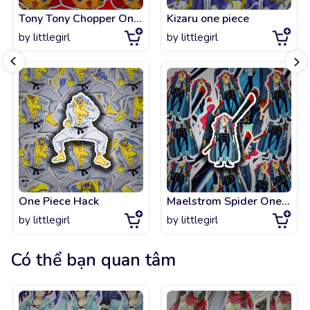
Tony Tony Chopper One Piece
Kizaru one piece
by
littlegirl
by
littlegirl
One Piece Hack
Maelstrom Spider One Piece
by
littlegirl
by
littlegirl
Có thể bạn quan tâm