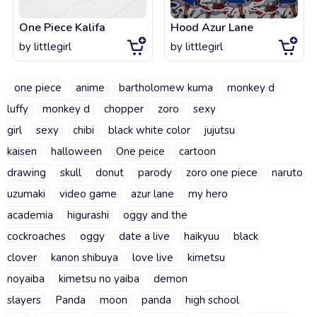
One Piece Kalifa
Hood Azur Lane
by
littlegirl
by
littlegirl
one piece
anime
bartholomew kuma
monkey d
luffy
monkey d
chopper
zoro
sexy
girl
sexy
chibi
black white color
jujutsu
kaisen
halloween
One peice
cartoon
drawing
skull
donut
parody
zoro one piece
naruto
uzumaki
video game
azur lane
my hero
academia
higurashi
oggy and the
cockroaches
oggy
date a live
haikyuu
black
clover
kanon shibuya
love live
kimetsu
noyaiba
kimetsu no yaiba
demon
slayers
Panda
moon
panda
high school