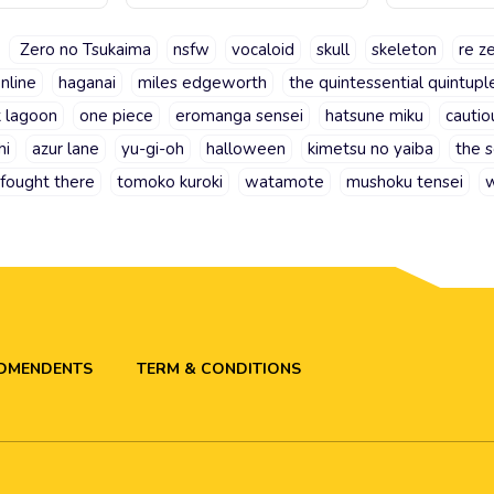
Zero no Tsukaima
nsfw
vocaloid
skull
skeleton
re z
nline
haganai
miles edgeworth
the quintessential quintupl
k lagoon
one piece
eromanga sensei
hatsune miku
cautio
hi
azur lane
yu-gi-oh
halloween
kimetsu no yaiba
the 
 fought there
tomoko kuroki
watamote
mushoku tensei
w
ADMENDENTS
TERM & CONDITIONS