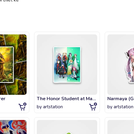
 thiết kế
rer
The Honor Student at Magic High School
by
artstation
by
artstation