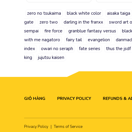
zero no tsukaima
black white color
aisaka taiga
gate
zero two
darling in the franxx
sword art o
sempai
fire force
granblue fantasy versus
blac
with me nagatoro
fairy tail
evangelion
danmac
index
owari no seraph
fate series
thus the jsdf
king
jujutsu kaisen
GIỎ HÀNG
PRIVACY POLICY
REFUNDS & 
Privacy Policy
|
Terms of Service