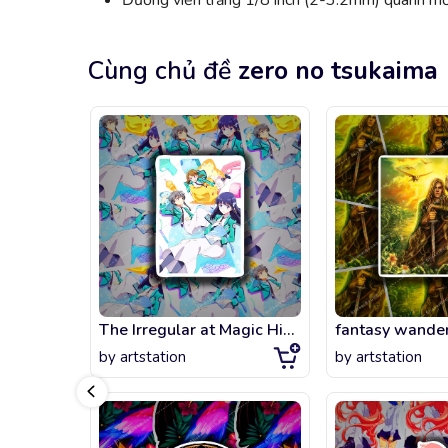
Đường viền trắng 1/8 inch (2-3.2mm) quanh mỗi
Cùng chủ đề
zero no tsukaima
The Irregular at Magic High School
fantasy wande
by
artstation
by
artstation