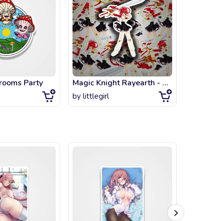
rooms Party
Magic Knight Rayearth - Hikaru Shidou
by
littlegirl
by
artsta