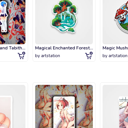
Louise Valliere and Tabitha Cute Girls
Magical Enchanted Forest Dragon
Magic Mush
by
artstation
by
artstation