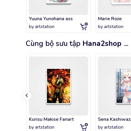
Yuuna Yunohana ass
Marie Roze
by
artstation
by
artstation
Cùng bộ sưu tập
Hana2shop
...
Kurisu Makise Fanart
by
artstation
by
artstation