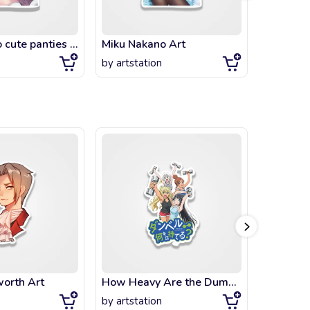
Nino Nakano cute panties on bed
Miku Nakano Art
Champion
by
artstation
by
artsta
orth Art
How Heavy Are the Dumbbells You Lift
Edgewor
by
artstation
by
artsta