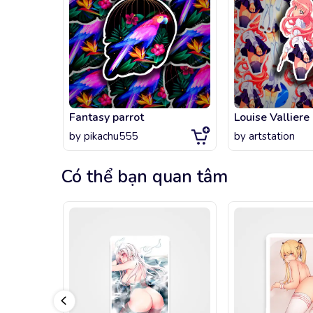
Fantasy parrot
by
pikachu555
by
artstation
Có thể bạn quan tâm