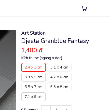
Art Station
Djeeta Granblue Fantasy
1,400 đ
Kích thước (ngang x dọc)
2.4 x 3 cm
3.1 x 4 cm
3.9 x 5 cm
4.7 x 6 cm
5.5 x 7 cm
6.3 x 8 cm
7.1 x 9 cm
Số lượng :