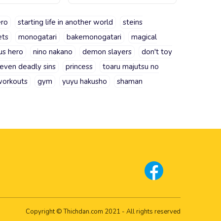
ero
starting life in another world
steins
ets
monogatari
bakemonogatari
magical
us hero
nino nakano
demon slayers
don't toy
seven deadly sins
princess
toaru majutsu no
orkouts
gym
yuyu hakusho
shaman
Copyright © Thichdan.com 2021 - All rights reserved