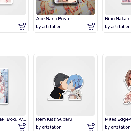
Abe Nana Poster
by
artstation
by
artstation
Sena Kashiwazaki Boku wa Tomodachi ga Sukunai
Rem Kiss Subaru
Miles Edgew
by
artstation
by
artstation