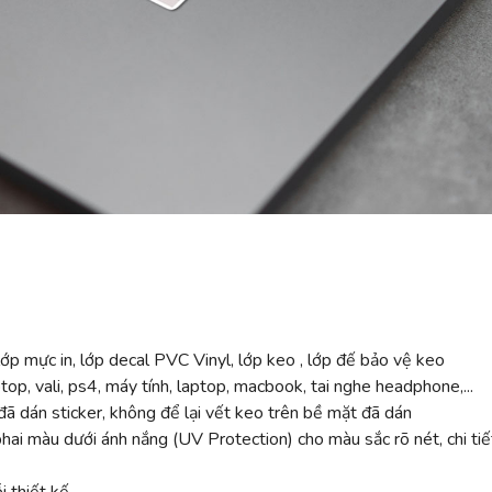
ớp mực in, lớp decal PVC Vinyl, lớp keo , lớp đế bảo vệ keo
top, vali, ps4, máy tính, laptop, macbook, tai nghe headphone,...
ã dán sticker, không để lại vết keo trên bề mặt đã dán
 màu dưới ánh nắng (UV Protection) cho màu sắc rõ nét, chi tiế