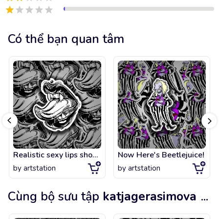
Có thể bạn quan tâm
Realistic sexy lips showing vampiric fangs and tongue.
Now Here's Beetlejuice!
by
artstation
by
artstation
Cùng bộ sưu tập
katjagerasimova
...