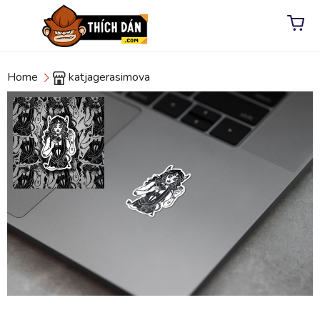
Home
katjagerasimova