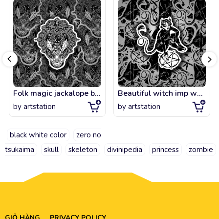
Folk magic jackalope beast with sacred geometry stars and moon ornament.
Beautiful witch imp woman drawing a pentagram. Magic gothic fantasy sorcerer con
by
artstation
by
artstation
black white color
zero no
tsukaima
skull
skeleton
divinipedia
princess
zombie
GIỎ HÀNG
PRIVACY POLICY