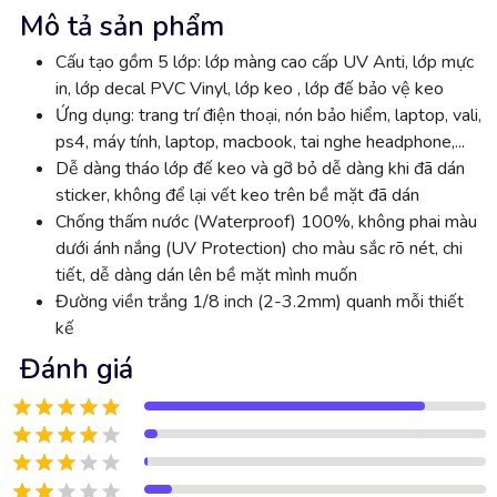
Mô tả sản phẩm
Cấu tạo gồm 5 lớp: lớp màng cao cấp UV Anti, lớp mực
in, lớp decal PVC Vinyl, lớp keo , lớp đế bảo vệ keo
Ứng dụng: trang trí điện thoại, nón bảo hiểm, laptop, vali,
ps4, máy tính, laptop, macbook, tai nghe headphone,...
Dễ dàng tháo lớp đế keo và gỡ bỏ dễ dàng khi đã dán
sticker, không để lại vết keo trên bề mặt đã dán
Chống thấm nước (Waterproof) 100%, không phai màu
dưới ánh nắng (UV Protection) cho màu sắc rõ nét, chi
tiết, dễ dàng dán lên bề mặt mình muốn
Đường viền trắng 1/8 inch (2-3.2mm) quanh mỗi thiết
kế
Đánh giá