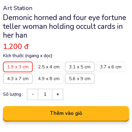
Art Station
Demonic horned and four eye fortune
teller woman holding occult cards in
her han
1,200 đ
Kích thước (ngang x dọc)
1.9 x 3 cm
2.5 x 4 cm
3.1 x 5 cm
3.7 x 6 cm
4.3 x 7 cm
4.9 x 8 cm
5.6 x 9 cm
Số lượng :
Thêm vào giỏ