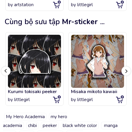
by
artstation
by
littlegirl
Cùng bộ sưu tập
Mr-sticker
...
Kurumi tokisaki peeker
Misaka mikoto kawaii
by
littlegirl
by
littlegirl
My Hero Academia
my hero
academia
chibi
peeker
black white color
manga