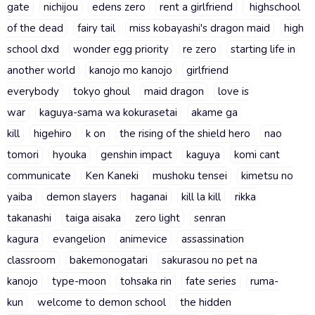
gate
nichijou
edens zero
rent a girlfriend
highschool
of the dead
fairy tail
miss kobayashi's dragon maid
high
school dxd
wonder egg priority
re zero
starting life in
another world
kanojo mo kanojo
girlfriend
everybody
tokyo ghoul
maid dragon
love is
war
kaguya-sama wa kokurasetai
akame ga
kill
higehiro
k on
the rising of the shield hero
nao
tomori
hyouka
genshin impact
kaguya
komi cant
communicate
Ken Kaneki
mushoku tensei
kimetsu no
yaiba
demon slayers
haganai
kill la kill
rikka
takanashi
taiga aisaka
zero light
senran
kagura
evangelion
animevice
assassination
classroom
bakemonogatari
sakurasou no pet na
kanojo
type-moon
tohsaka rin
fate series
ruma-
kun
welcome to demon school
the hidden