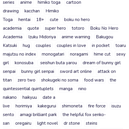
series
anime
himiko toga
cartoon
drawing
kacchan
Himiko
Toga
hentai
18+
cute
boku no hero
academia
quote
super hero
totoro
Boku No Hero
Academia
Izuku Midoriya
anime warning
Bakugou
Katsuki
hug
couples
couples in love
in pocket
toaru
majutsu no index
monogatari
noragami
hime cut
sexy
girl
konosuba
seishun buta yarou
dream of bunny girl
senpai
bunny girl senpai
sword art online
attack on
titan
zero two
shokugeki no soma
food wars
the
quintessential quintuplets
manga
nino
nakano
haikyuu
date a
live
horimiya
kakegurui
shimoneta
fire force
isuzu
sento
amagi brilliant park
the helpful fox senko-
san
oregairu
light novel
dr stone
steins