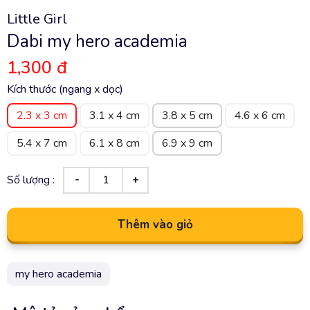
Little Girl
Dabi my hero academia
1,300 đ
Kích thước (ngang x dọc)
2.3 x 3 cm
3.1 x 4 cm
3.8 x 5 cm
4.6 x 6 cm
5.4 x 7 cm
6.1 x 8 cm
6.9 x 9 cm
Số lượng :
Thêm vào giỏ
my hero academia