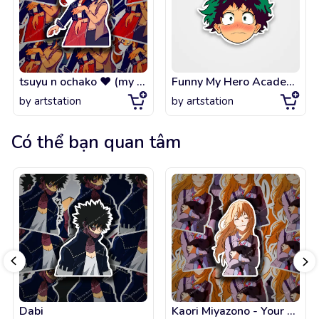
tsuyu n ochako ❤ (my hero academia)
Funny My Hero Academia Shy Izuku Midoriya Quotes design cool
by
artstation
by
artstation
Có thể bạn quan tâm
Dabi
Kaori Miyazono - Your Lie in April