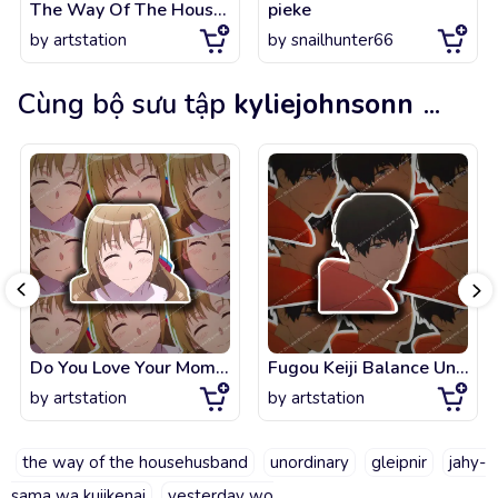
The Way Of The Househusband FanArt!
pieke
by
artstation
by
snailhunter66
Cùng bộ sưu tập
kyliejohnsonn
...
Do You Love Your Mom and Her Two-Hit Multi-Target Attacks Isekai Tsuujou Kougek
Fugou Keiji Balance Unlimited The Millionaire Detective - Balance Unlimited
by
artstation
by
artstation
the way of the househusband
unordinary
gleipnir
jahy-
sama wa kujikenai
yesterday wo