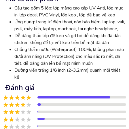
Cấu tạo gồm 5 lớp: lớp màng cao cấp UV Anti, lớp mực
in, lớp decal PVC Vinyl, lớp keo , lớp đế bảo vệ keo
Ứng dụng: trang trí điện thoại, nón bảo hiểm, laptop, vali,
ps4, máy tính, laptop, macbook, tai nghe headphone,...
Dễ dàng tháo lớp đế keo và gỡ bỏ dễ dàng khi đã dán
sticker, không để lại vết keo trên bề mặt đã dán
Chống thấm nước (Waterproof) 100%, không phai màu
dưới ánh nắng (UV Protection) cho màu sắc rõ nét, chi
tiết, dễ dàng dán lên bề mặt mình muốn
Đường viền trắng 1/8 inch (2-3.2mm) quanh mỗi thiết
kế
Đánh giá