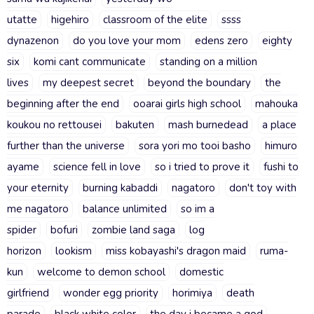
utatte
higehiro
classroom of the elite
ssss
dynazenon
do you love your mom
edens zero
eighty
six
komi cant communicate
standing on a million
lives
my deepest secret
beyond the boundary
the
beginning after the end
ooarai girls high school
mahouka
koukou no rettousei
bakuten
mash burnedead
a place
further than the universe
sora yori mo tooi basho
himuro
ayame
science fell in love
so i tried to prove it
fushi to
your eternity
burning kabaddi
nagatoro
don't toy with
me nagatoro
balance unlimited
so im a
spider
bofuri
zombie land saga
log
horizon
lookism
miss kobayashi's dragon maid
ruma-
kun
welcome to demon school
domestic
girlfriend
wonder egg priority
horimiya
death
parade
black white color
the day i became a god