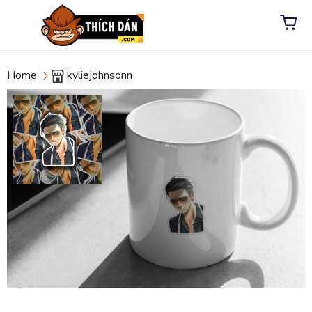
Home
kyliejohnsonn