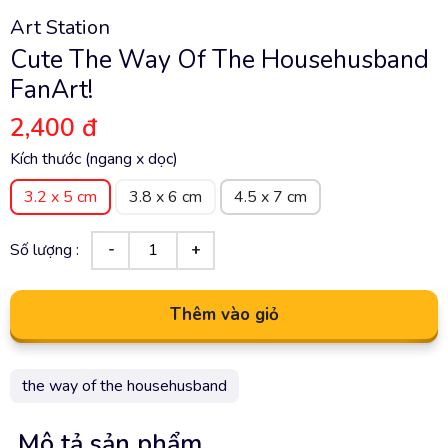
Art Station
Cute The Way Of The Househusband
FanArt!
2,400 đ
Kích thước (ngang x dọc)
3.2 x 5 cm
3.8 x 6 cm
4.5 x 7 cm
Số lượng :
Thêm vào giỏ
the way of the househusband
Mô tả sản phẩm