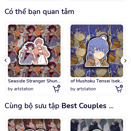
Có thể bạn quan tâm
Seaside Stranger Shun X Mio
of Mushoku Tensei Isekai Ittara Honki Dasu - Roxy Pout
by
artstation
by
artstation
Cùng bộ sưu tập
Best Couples
...