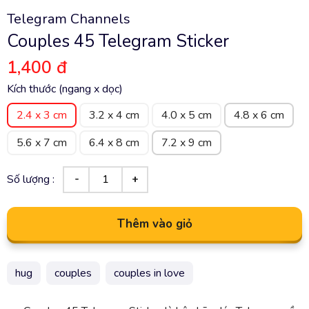
Telegram Channels
Couples 45 Telegram Sticker
1,400 đ
Kích thước (ngang x dọc)
2.4 x 3 cm
3.2 x 4 cm
4.0 x 5 cm
4.8 x 6 cm
5.6 x 7 cm
6.4 x 8 cm
7.2 x 9 cm
Số lượng :
Thêm vào giỏ
hug
couples
couples in love