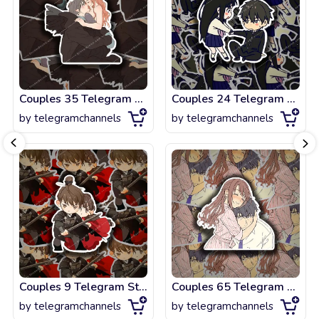
Couples 35 Telegram Sticker
Couples 24 Telegram Sticker
by
telegramchannels
by
telegramchannels
Couples 9 Telegram Sticker
Couples 65 Telegram Sticker
by
telegramchannels
by
telegramchannels