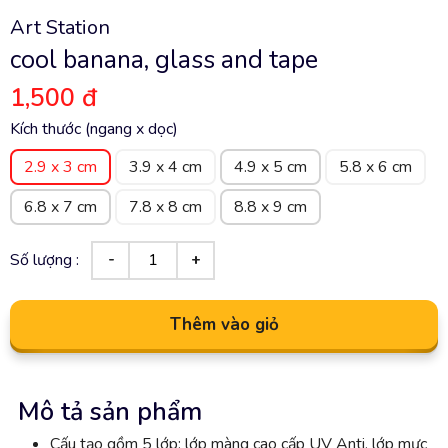
Art Station
cool banana, glass and tape
1,500 đ
Kích thước (ngang x dọc)
2.9 x 3 cm
3.9 x 4 cm
4.9 x 5 cm
5.8 x 6 cm
6.8 x 7 cm
7.8 x 8 cm
8.8 x 9 cm
Số lượng :
Thêm vào giỏ
Mô tả sản phẩm
Cấu tạo gồm 5 lớp: lớp màng cao cấp UV Anti, lớp mực