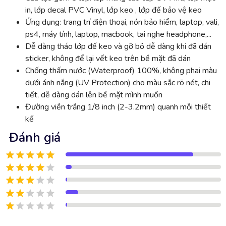
in, lớp decal PVC Vinyl, lớp keo , lớp đế bảo vệ keo
Ứng dụng: trang trí điện thoại, nón bảo hiểm, laptop, vali,
ps4, máy tính, laptop, macbook, tai nghe headphone,...
Dễ dàng tháo lớp đế keo và gỡ bỏ dễ dàng khi đã dán
sticker, không để lại vết keo trên bề mặt đã dán
Chống thấm nước (Waterproof) 100%, không phai màu
dưới ánh nắng (UV Protection) cho màu sắc rõ nét, chi
tiết, dễ dàng dán lên bề mặt mình muốn
Đường viền trắng 1/8 inch (2-3.2mm) quanh mỗi thiết
kế
Đánh giá