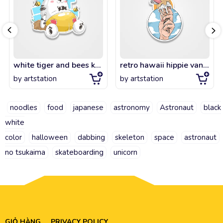
white tiger and bees kawaii
retro hawaii hippie van beach surfer longboard aloha
by
artstation
by
artstation
noodles
food
japanese
astronomy
Astronaut
black
white
color
halloween
dabbing
skeleton
space
astronaut
no tsukaima
skateboarding
unicorn
GIỎ HÀNG
PRIVACY POLICY