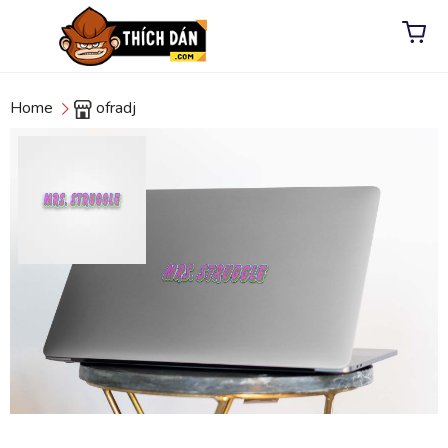
Home
ofradj