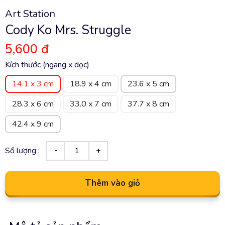
Art Station
Cody Ko Mrs. Struggle
5,600 đ
Kích thước (ngang x dọc)
14.1 x 3 cm
18.9 x 4 cm
23.6 x 5 cm
28.3 x 6 cm
33.0 x 7 cm
37.7 x 8 cm
42.4 x 9 cm
Số lượng :
Thêm vào giỏ