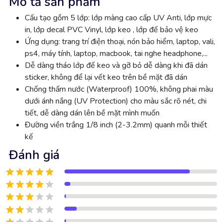
Mô tả sản phẩm
Cấu tạo gồm 5 lớp: lớp màng cao cấp UV Anti, lớp mực
in, lớp decal PVC Vinyl, lớp keo , lớp đế bảo vệ keo
Ứng dụng: trang trí điện thoại, nón bảo hiểm, laptop, vali,
ps4, máy tính, laptop, macbook, tai nghe headphone,...
Dễ dàng tháo lớp đế keo và gỡ bỏ dễ dàng khi đã dán
sticker, không để lại vết keo trên bề mặt đã dán
Chống thấm nước (Waterproof) 100%, không phai màu
dưới ánh nắng (UV Protection) cho màu sắc rõ nét, chi
tiết, dễ dàng dán lên bề mặt mình muốn
Đường viền trắng 1/8 inch (2-3.2mm) quanh mỗi thiết
kế
Đánh giá