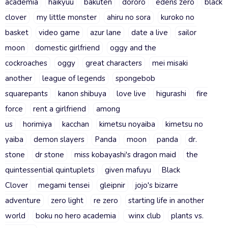
academia
haikyuu
bakuten
dororo
edens zero
black
clover
my little monster
ahiru no sora
kuroko no
basket
video game
azur lane
date a live
sailor
moon
domestic girlfriend
oggy and the
cockroaches
oggy
great characters
mei misaki
another
league of legends
spongebob
squarepants
kanon shibuya
love live
higurashi
fire
force
rent a girlfriend
among
us
horimiya
kacchan
kimetsu noyaiba
kimetsu no
yaiba
demon slayers
Panda
moon
panda
dr.
stone
dr stone
miss kobayashi's dragon maid
the
quintessential quintuplets
given mafuyu
Black
Clover
megami tensei
gleipnir
jojo's bizarre
adventure
zero light
re zero
starting life in another
world
boku no hero academia
winx club
plants vs.