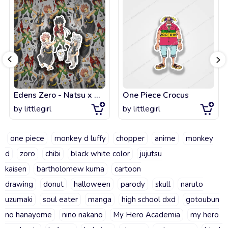
Edens Zero - Natsu x Haru x Shiki
One Piece Crocus
by
littlegirl
by
littlegirl
one piece
monkey d luffy
chopper
anime
monkey
d
zoro
chibi
black white color
jujutsu
kaisen
bartholomew kuma
cartoon
drawing
donut
halloween
parody
skull
naruto
uzumaki
soul eater
manga
high school dxd
gotoubun
no hanayome
nino nakano
My Hero Academia
my hero