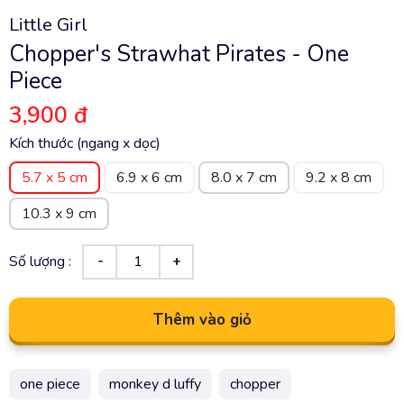
Little Girl
Chopper's Strawhat Pirates - One
Piece
3,900 đ
Kích thước (ngang x dọc)
5.7 x 5 cm
6.9 x 6 cm
8.0 x 7 cm
9.2 x 8 cm
10.3 x 9 cm
Số lượng :
Thêm vào giỏ
one piece
monkey d luffy
chopper