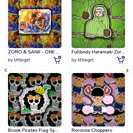
ZORO & SANJI - ONE PIECE
Fullbody Haramaki Zoro (sitting) Magnet
by
littlegirl
by
littlegirl
Brook Pirates Flag Symbol - One Piece
Roronoa Choppero