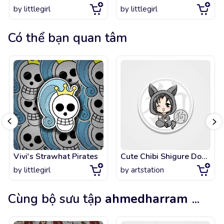
by
littlegirl
by
littlegirl
Có thể bạn quan tâm
Vivi's Strawhat Pirates
Cute Chibi Shigure Dog Zodiac Fruits Basket
by
littlegirl
by
artstation
Cùng bộ sưu tập
ahmedharram
...