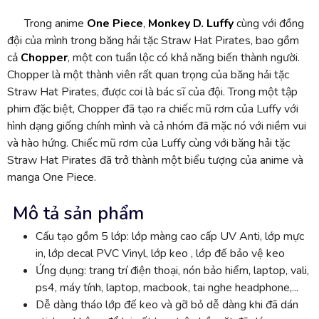
Trong anime
One Piece
,
Monkey D. Luffy
cùng với đồng
đội của mình trong băng hải tặc Straw Hat Pirates, bao gồm
cả
Chopper
, một con tuần lộc có khả năng biến thành người.
Chopper là một thành viên rất quan trọng của băng hải tặc
Straw Hat Pirates, được coi là bác sĩ của đội. Trong một tập
phim đặc biệt, Chopper đã tạo ra chiếc mũ rơm của Luffy với
hình dạng giống chính mình và cả nhóm đã mặc nó với niềm vui
và hào hứng. Chiếc mũ rơm của Luffy cùng với băng hải tặc
Straw Hat Pirates đã trở thành một biểu tượng của anime và
manga One Piece.
Mô tả sản phẩm
Cấu tạo gồm 5 lớp: lớp màng cao cấp UV Anti, lớp mực
in, lớp decal PVC Vinyl, lớp keo , lớp đế bảo vệ keo
Ứng dụng: trang trí điện thoại, nón bảo hiểm, laptop, vali,
ps4, máy tính, laptop, macbook, tai nghe headphone,...
Dễ dàng tháo lớp đế keo và gỡ bỏ dễ dàng khi đã dán