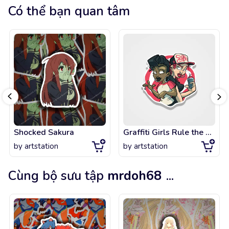
Có thể bạn quan tâm
Shocked Sakura
Graffiti Girls Rule the World
by
artstation
by
artstation
Cùng bộ sưu tập
mrdoh68
...