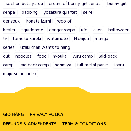
seishun buta yarou
dream of bunny girl senpai
bunny girl
senpai
dabbing
yozakura quartet
seirei
gensouki
konata izumi
redo of
healer
squidgame
danganronpa
ufo
alien
halloween
tv
tomoko kuroki
watamote
Nichijou
manga
series
uzaki chan wants to hang
out
noodles
food
hyouka
yuru camp
laid-back
camp
laid back camp
horimiya
full metal panic
toaru
majutsu no index
GIỎ HÀNG
PRIVACY POLICY
REFUNDS & ADMENDENTS
TERM & CONDITIONS