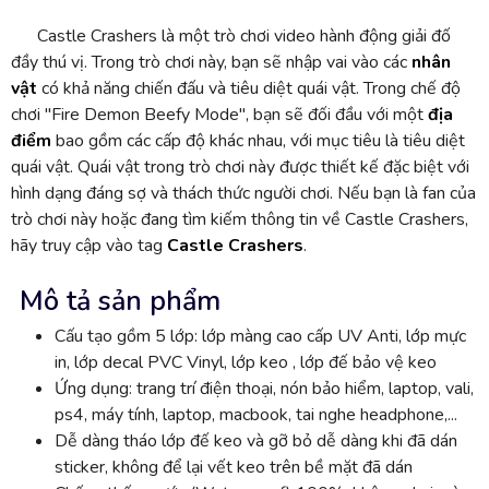
Castle Crashers là một trò chơi video hành động giải đố
đầy thú vị. Trong trò chơi này, bạn sẽ nhập vai vào các
nhân
vật
có khả năng chiến đấu và tiêu diệt quái vật. Trong chế độ
chơi "Fire Demon Beefy Mode", bạn sẽ đối đầu với một
địa
điểm
bao gồm các cấp độ khác nhau, với mục tiêu là tiêu diệt
quái vật. Quái vật trong trò chơi này được thiết kế đặc biệt với
hình dạng đáng sợ và thách thức người chơi. Nếu bạn là fan của
trò chơi này hoặc đang tìm kiếm thông tin về Castle Crashers,
hãy truy cập vào tag
Castle Crashers
.
Mô tả sản phẩm
Cấu tạo gồm 5 lớp: lớp màng cao cấp UV Anti, lớp mực
in, lớp decal PVC Vinyl, lớp keo , lớp đế bảo vệ keo
Ứng dụng: trang trí điện thoại, nón bảo hiểm, laptop, vali,
ps4, máy tính, laptop, macbook, tai nghe headphone,...
Dễ dàng tháo lớp đế keo và gỡ bỏ dễ dàng khi đã dán
sticker, không để lại vết keo trên bề mặt đã dán