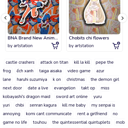
BNA Brand New Animal - Michiru Kagemori
Chobits chi flowers
by
artstation
by
artstation
castle crashers
attack on titan
kill la kill
pepe the
frog
ếch xanh
taiga aisaka
video game
azur
lane
haruhi suzumiya
k on
christmas
the demon girl
next door
date a live
evangelion
takt op
miss
kobayashi's dragon maid
sword art online
yuru
yuri
chibi
senran kagura
kill me baby
my senpai is
annoying
komi cant communicate
rent a girlfriend
no
game no life
touhou
the quintessential quintuplets
mob