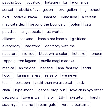
psycho 100
vocaloid
hatsune miku
eromanga
sensei
rebuild of evangelion
evangelion
high school
dxd
tonikaku kawaii
shantae
konosuba
a certain
magical index
beyond the boundary
bofuri
cats
paradise
angel beats
all worlds
alliance
saekano
kanojo mo kanojo
girlfriend
everybody
nagatoro
don't toy with me
nagatoro
nichijou
black white color
hololive
tengen
toppa gurren lagann
puella magi madoka
magica
animevice
haganai
final fantasy
acchi
kocchi
kamisama kiss
re zero
we never
learn
bokuben
uzaki-chan wa asobitai
uzaki-
chan
type-moon
gabriel drop out
love chunibyo other
delusions
love is war
nsfw
18+
skeleton
haruhi
suzumiya
meme
steins gate
zero no tsukaima