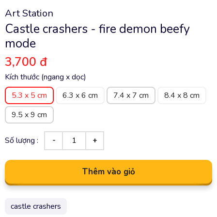
Art Station
Castle crashers - fire demon beefy
mode
3,700 đ
Kích thước (ngang x dọc)
5.3 x 5 cm
6.3 x 6 cm
7.4 x 7 cm
8.4 x 8 cm
9.5 x 9 cm
Số lượng :
Thêm vào giỏ
castle crashers