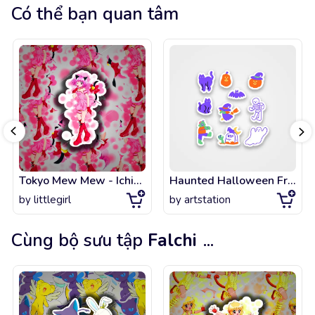
Có thể bạn quan tâm
Tokyo Mew Mew - Ichigo
Haunted Halloween Friends
by
littlegirl
by
artstation
Cùng bộ sưu tập
Falchi
...