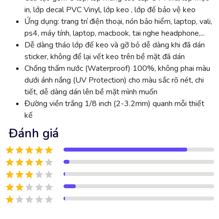
in, lớp decal PVC Vinyl, lớp keo , lớp đế bảo vệ keo
Ứng dụng: trang trí điện thoại, nón bảo hiểm, laptop, vali,
ps4, máy tính, laptop, macbook, tai nghe headphone,...
Dễ dàng tháo lớp đế keo và gỡ bỏ dễ dàng khi đã dán
sticker, không để lại vết keo trên bề mặt đã dán
Chống thấm nước (Waterproof) 100%, không phai màu
dưới ánh nắng (UV Protection) cho màu sắc rõ nét, chi
tiết, dễ dàng dán lên bề mặt mình muốn
Đường viền trắng 1/8 inch (2-3.2mm) quanh mỗi thiết
kế
Đánh giá