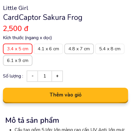
Little Girl
CardCaptor Sakura Frog
2,500 đ
Kích thước (ngang x dọc)
3.4 x 5 cm
4.1 x 6 cm
4.8 x 7 cm
5.4 x 8 cm
6.1 x 9 cm
Số lượng :
Thêm vào giỏ
Mô tả sản phẩm
Cấu tạo gồm 5 lớp: lớp màng cao cấp UV Anti, lớp mực