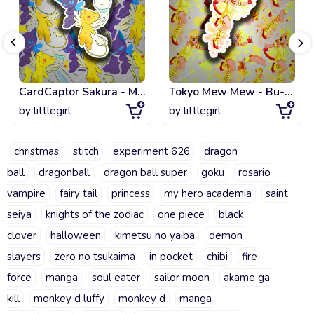
CardCaptor Sakura - Mascot
Tokyo Mew Mew - Bu-Ling
by
littlegirl
by
littlegirl
christmas
stitch
experiment 626
dragon
ball
dragonball
dragon ball super
goku
rosario
vampire
fairy tail
princess
my hero academia
saint
seiya
knights of the zodiac
one piece
black
clover
halloween
kimetsu no yaiba
demon
slayers
zero no tsukaima
in pocket
chibi
fire
force
manga
soul eater
sailor moon
akame ga
kill
monkey d luffy
monkey d
manga