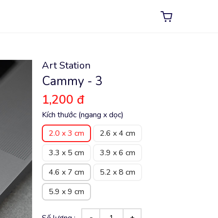
Art Station
Cammy - 3
1,200 đ
Kích thước (ngang x dọc)
2.0 x 3 cm
2.6 x 4 cm
3.3 x 5 cm
3.9 x 6 cm
4.6 x 7 cm
5.2 x 8 cm
5.9 x 9 cm
Số lượng :