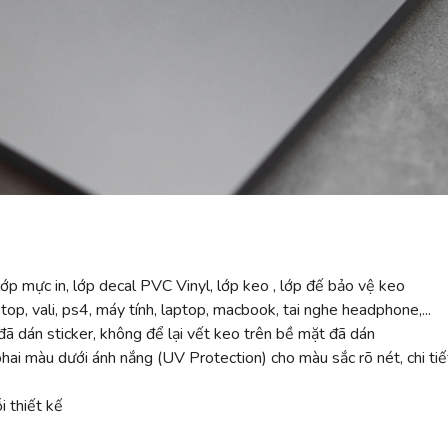
ớp mực in, lớp decal PVC Vinyl, lớp keo , lớp đế bảo vệ keo
top, vali, ps4, máy tính, laptop, macbook, tai nghe headphone,...
ã dán sticker, không để lại vết keo trên bề mặt đã dán
 màu dưới ánh nắng (UV Protection) cho màu sắc rõ nét, chi tiế
 thiết kế