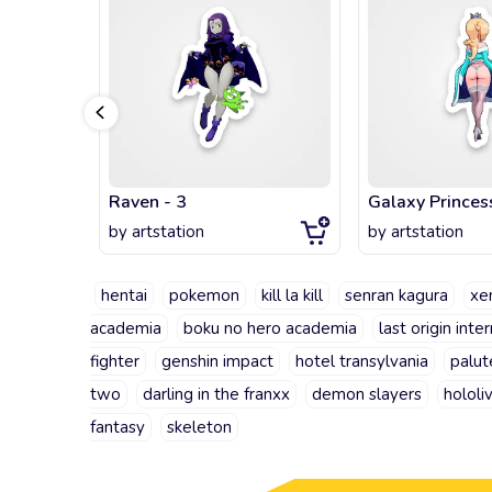
Raven - 3
Galaxy Princes
by
artstation
by
artstation
hentai
pokemon
kill la kill
senran kagura
xe
academia
boku no hero academia
last origin inte
fighter
genshin impact
hotel transylvania
palut
two
darling in the franxx
demon slayers
hololi
fantasy
skeleton