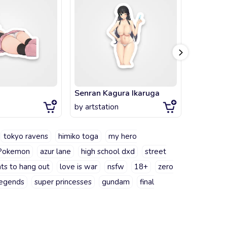
Senran Kagura Ikaruga
Last Ori
by
artstation
by
artsta
tokyo ravens
himiko toga
my hero
Pokemon
azur lane
high school dxd
street
ts to hang out
love is war
nsfw
18+
zero
legends
super princesses
gundam
final