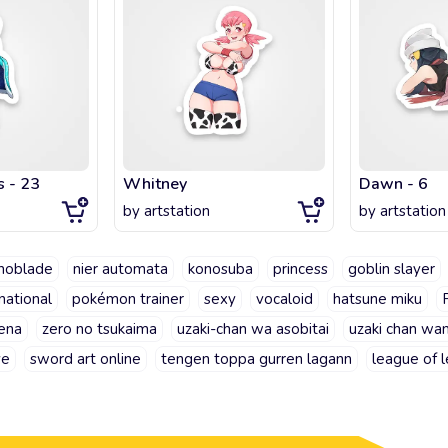
s - 23
Whitney
Dawn - 6
by
artstation
by
artstation
noblade
nier automata
konosuba
princess
goblin slayer
rnational
pokémon trainer
sexy
vocaloid
hatsune miku
ena
zero no tsukaima
uzaki-chan wa asobitai
uzaki chan wan
ve
sword art online
tengen toppa gurren lagann
league of 