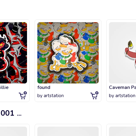
llie
found
by
artstation
by
artstation
 001
...