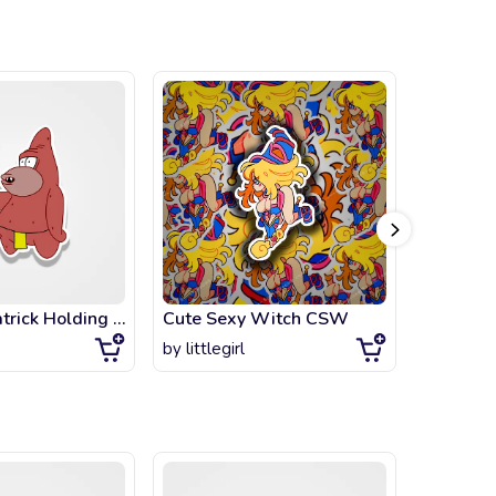
Caveman Patrick Holding Jellyfishing Net
Cute Sexy Witch CSW
Helluva 
by
littlegirl
by
artsta